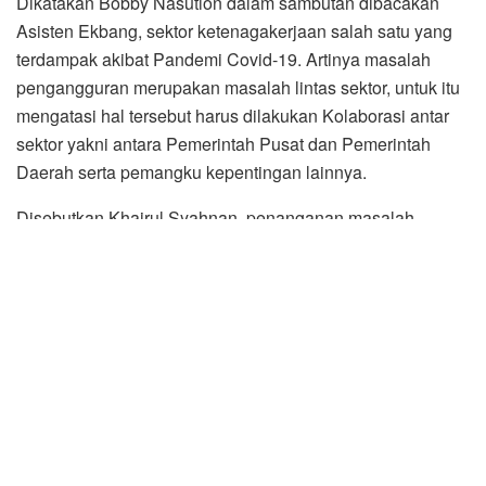
Dikatakan Bobby Nasution dalam sambutan dibacakan
Asisten Ekbang, sektor ketenagakerjaan salah satu yang
terdampak akibat Pandemi Covid-19. Artinya masalah
pengangguran merupakan masalah lintas sektor, untuk itu
mengatasi hal tersebut harus dilakukan Kolaborasi antar
sektor yakni antara Pemerintah Pusat dan Pemerintah
Daerah serta pemangku kepentingan lainnya.
Disebutkan Khairul Syahnan, penanganan masalah
ketenagakerjaan, tidak bisa diselesaikan oleh satu
perangkat daerah saja. Oleh sebab itu perlu diciptakan
korelasi yang kokoh antar pemangku kepentingan terkait di
semua lini. SDC merupakan salah satu solusi dalam
mengatasi permasalahan tersebut.
“Konsep SDC hadir sebagai salah satu solusi
meningkatkan kompetensi SDM dan menekan angka
pengangguran, pelatihan yang bersertifikasi kompetensi