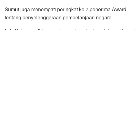
Sumut juga menempati peringkat ke 7 penerima Award
tentang penyelenggaraan pembelanjaan negara.
Edy Rahmayadi juga berpesan kepala daerah benar-benar
menyelenggarakan penyerapan anggaran. Kepada Kajari,
Kapolres dan Dandim juga berperan aktif dalam
penyerapan penggunaan anggaran di daerahnya.
“Di akhir tahun ini harus habis anggaran untuk digunakan
dan jangan di simpan saja di Bank,” katanya.
Sembari menginginkan kedepannya satu tahun tiga kali
menyelenggarakan acara seperti ini, demi meningkatkan
asistensi pengelolaan keuangan antara Forkopimda
Daerah dan Forkopimda Provsu. Turut menyelenggarakan
secara bergantian Kajati SU, Pangdam I BB dan
Kapoldasu.