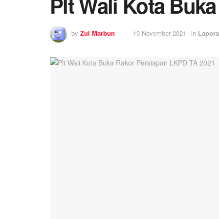
Plt Wali Kota Buk
by
Zul Marbun
19 November 2021
in
Lapor