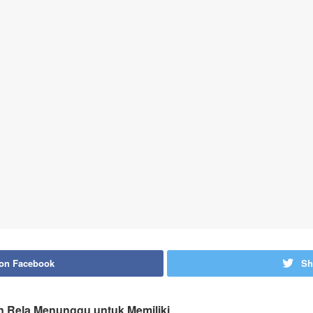
 on Facebook
Sh
 Rela Menunggu untuk Memiliki