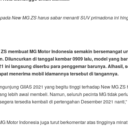
i pada New MG ZS harus sabar menanti SUV primadona ini hi
ZS membuat MG Motor Indonesia semakin bersemangat unt
luncurkan di tanggal kembar 0909 lalu, model yang baru 
021 ini langsung diserbu para penggemar barunya. Alhasil,
at menerima mobil idamannya tersebut di tangannya.
engunjung GIIAS 2021 yang begitu tinggi terhadap New MG ZS 
ang lebih awal membeli. Namun, seluruh pecinta MG tidak perl
segera tersedia kembali di pertengahan Desember 2021 nanti,”
r MG Motor Indonesia juga turut berkomentar atas tingginya mi