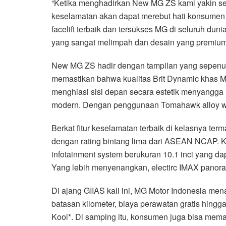
“Ketika menghadirkan New MG ZS kami yakin sek
keselamatan akan dapat merebut hati konsumen o
facelift terbaik dan tersukses MG di seluruh du
yang sangat melimpah dan desain yang premium, 
New MG ZS hadir dengan tampilan yang sepenuh
memastikan bahwa kualitas Brit Dynamic khas MG 
menghiasi sisi depan secara estetik menyangga 
modern. Dengan penggunaan Tomahawk alloy whe
Berkat fitur keselamatan terbaik di kelasnya ter
dengan rating bintang lima dari ASEAN NCAP. 
infotainment system berukuran 10.1 inci yang da
Yang lebih menyenangkan, electirc IMAX panora
Di ajang GIIAS kali ini, MG Motor Indonesia me
batasan kilometer, biaya perawatan gratis hingga 
Kool*. Di samping itu, konsumen juga bisa mema