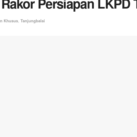
a Rakor Persiapan LKPD 
an Khusus
,
Tanjungbalai