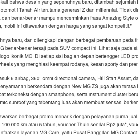
ali bahwa desain yang sepenuhnya baru, ditambah sejumlah kel
tomotif Tanah Air terutama generasi Z dan millennial. Tidak 
nia dan benar-benar mampu mencerminkan frasa Amazing Style of
mobil ini ditawarkan dengan harga yang sangat kompetitif.”
nya baru, dan dilengkapi dengan berbagai pembaruan pada f
benar-benar tersaji pada SUV compact ini. Lihat saja pada sisi
logo ikonik MG. Di setiap sisi bagian depan bertengger LED p
els yang menghiasi keempat rodanya, kesan sporty dan premi
masuk 6 airbag, 360° omni directional camera, Hill Start Assist,
Kenyamanan berkendara dengan New MG ZS juga akan terasa l
pat terkoneksi dengan smartphone, serta instrument cluster ber
mic sunroof yang tebentang luas akan membuat sensasi berkend
nawarkan berbagai promo menarik dengan pelayanan purna jual
100.000 km atau 5 tahun, voucher Thule senilai Rp2 juta*, vouch
nfaatkan layanan MG Care, yaitu Pusat Panggilan MG Contact 