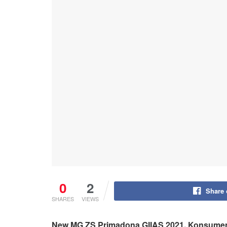
0
2
Share
SHARES
VIEWS
New MG ZS Primadona GIIAS 2021, Konsumen