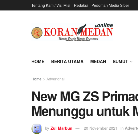
Tentang Kami/ Visi Misi
Redaksi
Pedoman Media Siber
HOME
BERITA UTAMA
MEDAN
SUMUT
Home
Advertorial
New MG ZS Primad
Menunggu untuk M
by
Zul Marbun
20 November 2021
in
Advert