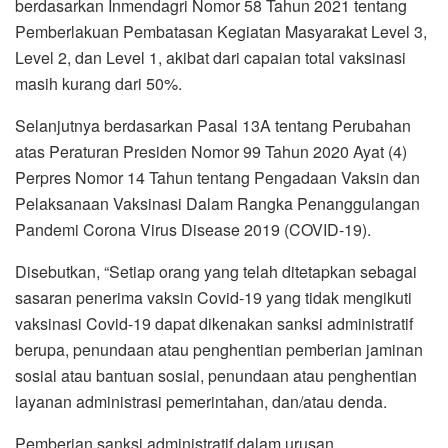
vaksinasi Covid-19 dapat dikenakan sanksi administratif
berupa, penundaan atau penghentian pemberian jaminan
sosial atau bantuan sosial, penundaan atau penghentian
layanan administrasi pemerintahan, dan/atau denda.
Pemberian sanksi administratif dalam urusan
pemerintahan itu ialah sebagai upaya pencapaian target
vaksinasi untuk mencapai status level 1 bagi Kota
Tanjungbalai.
Dalam surat edaran Pemko Tanjungbalai itu juga
ditegaskan kepada seluruh warga Kota Tanjungbalai yang
akan mengurus pelayanan perizinan dan pelayanan non-
perizinan, seperti persetujuan bangunan gedung,
pengurusan surat tanah, dan pelayanan lainnya
diwajibkan melampirkan sertifikat Vaksin Covid-19.
Berdasarkan informasi yang dihimpun dari Kabid