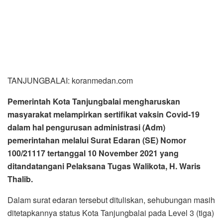
100/21117 tertanggal 10 November 2021 yang
ditandatangani Pelaksana Tugas Walikota, H. Waris
Thalib.
Dalam surat edaran tersebut dituliskan, sehubungan masih
ditetapkannya status Kota Tanjungbalai pada Level 3 (tiga)
berdasarkan Inmendagri Nomor 58 Tahun 2021 tentang
Pemberlakuan Pembatasan Kegiatan Masyarakat Level 3,
Level 2, dan Level 1, akibat dari capaian total vaksinasi
masih kurang dari 50%.
Selanjutnya berdasarkan Pasal 13A tentang Perubahan
atas Peraturan Presiden Nomor 99 Tahun 2020 Ayat (4)
Perpres Nomor 14 Tahun tentang Pengadaan Vaksin dan
Pelaksanaan Vaksinasi Dalam Rangka Penanggulangan
Pandemi Corona Virus Disease 2019 (COVID-19).
Disebutkan, “Setiap orang yang telah ditetapkan sebagai
sasaran penerima vaksin Covid-19 yang tidak mengikuti