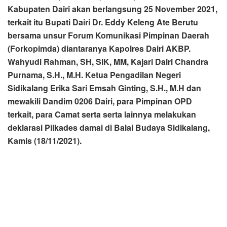
Deklarasi Pilkades damai dan penandatanganan pakta
integritas mengusing Thema “Mari ciptakan Pilkades yang
demokratis, aman dan damai siap terpilih dan tidak dipilih”.
Bupati Dairi berpesan, bagi seluruh para calon kepala
desa agar bersaing secara sehat untuk mewujudkan
pemilihan yang damai, kondusif, jujur, bebas, adil dan
rahasia.
“Saya harap semua rakyat dapat menikmati proses pesta
demokrasi ini. Jangan sampai menimbulkan perselisihan
dan pertengkaran hingga makna dari demokrasi itu
menjadi hilang yang berakibat gangguan keharmonisan”,
kata Bupati.
Ditegaskan, agar selama masa tahapan jelang Pilkades
semua pihak tetap menjunjung sportifitas. Kegiatan hari ini
adalah untuk menyatakan komitmen tersebut sebagai