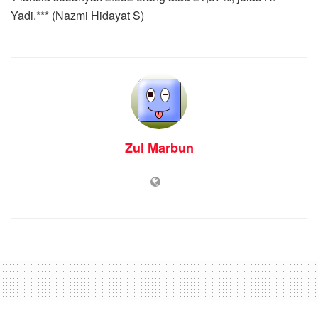
Home
Sumut
Dairi
Pemkab Dairi Deklarasi
Pilkades Damai
by
Zul Marbun
20 November 2021