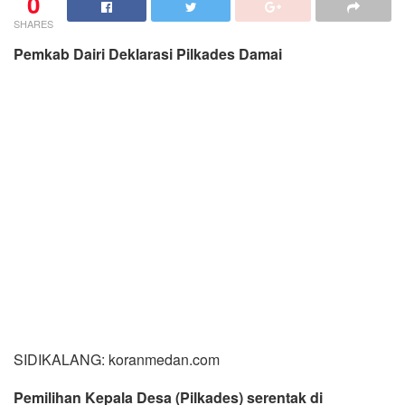
SIDIKALANG: koranmedan.com
Pemilihan Kepala Desa (Pilkades) serentak di
Kabupaten Dairi akan berlangsung 25 November 2021,
terkait itu Bupati Dairi Dr. Eddy Keleng Ate Berutu
bersama unsur Forum Komunikasi Pimpinan Daerah
(Forkopimda) diantaranya Kapolres Dairi AKBP.
Wahyudi Rahman, SH, SIK, MM, Kajari Dairi Chandra
Purnama, S.H., M.H. Ketua Pengadilan Negeri
Sidikalang Erika Sari Emsah Ginting, S.H., M.H dan
mewakili Dandim 0206 Dairi, para Pimpinan OPD
terkait, para Camat serta serta lainnya melakukan
deklarasi Pilkades damai di Balai Budaya Sidikalang,
Kamis (18/11/2021).