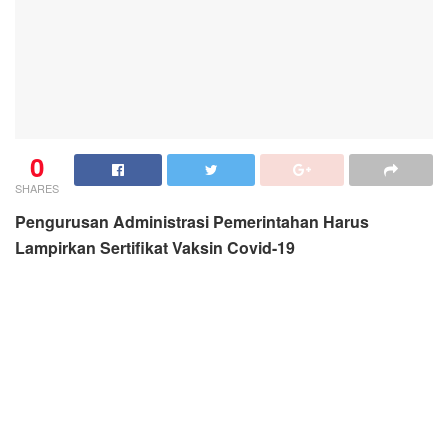
0
SHARES
Pengurusan Administrasi Pemerintahan Harus
Lampirkan Sertifikat Vaksin Covid-19
TANJUNGBALAI: koranmedan.com
Pemerintah Kota Tanjungbalai mengharuskan
masyarakat melampirkan sertifikat vaksin Covid-19
dalam hal pengurusan administrasi (Adm)
pemerintahan melalui Surat Edaran (SE) Nomor