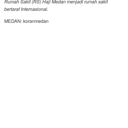
Rumah Sakit (RS) Haji Medan menjadi rumah sakit
bertaraf Internasional.
MEDAN: koranmedan
Menteri Kesehatan Republik Indonesia (Menkes RI)
Budi Gunadi Sadikin mendukung Pemerintah Provinsi
(Pemprov) Sumatera Utara (Sumut) untuk membangun
dan meningkatkan Rumah Sakit (RS) Haji Medan
menjadi rumah sakit bertaraf Internasional.
Pembangunan ini bertujuan untuk meningkatkan
pelayanan kesehatan masyarakat Sumut.
Pembangunan
ini bertujuan untuk meningkatkan pelayanan
kesehatan masyarakat Sumut.
Hal ini diungkapkan Menkes Budi Gunadi Sadikin saat
menerima audiensi Gubernur Sumut Edy Rahmayadi di
rumah dinasnya Jalan Widya Chandra, Jakarta Selatan,