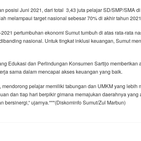
posisi Juni 2021, dari total 3,43 juta pelajar SD/SMP/SMA di S
elah melampaui target nasional sebesar 70% di akhir tahun 2021
018-2021 pertumbuhan ekonomi Sumut tumbuh di atas rata-rata n
 dibanding nasional. Untuk tingkat inklusi keuangan, Sumut me
ng Edukasi dan Perlindungan Konsumen Sartijo memberikan apr
ekerja sama dalam mencapai akses keuangan yang baik.
an, mendorong pelajar memiliki tabungan dan UMKM yang lebih 
an dan tiap hari berpikir gimana memajukan daerahnya yang 
n bersinergi,” ujarnya.***(Diskominfo Sumut/Zul Marbun)