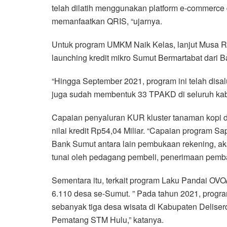
telah dilatih menggunakan platform e-commerce da
memanfaatkan QRIS, “ujarnya.
Untuk program UMKM Naik Kelas, lanjut Musa R
launching kredit mikro Sumut Bermartabat dari 
“Hingga September 2021, program ini telah disal
juga sudah membentuk 33 TPAKD di seluruh kab
Capaian penyaluran KUR kluster tanaman kopi da
nilai kredit Rp54,04 Miliar. “Capaian program 
Bank Sumut antara lain pembukaan rekening, aks
tunai oleh pedagang pembeli, penerimaan pemba
Sementara itu, terkait program Laku Pandai OV
6.110 desa se-Sumut. ” Pada tahun 2021, progra
sebanyak tiga desa wisata di Kabupaten Delis
Pematang STM Hulu,” katanya.