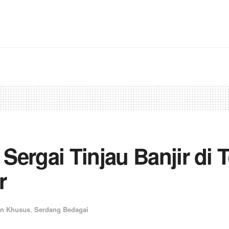
ergai Tinjau Banjir di 
r
an Khusus
,
Serdang Bedagai