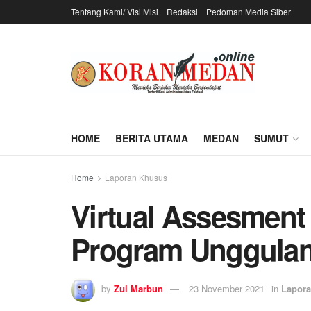
Tentang Kami/ Visi Misi
Redaksi
Pedoman Media Siber
HOME
BERITA UTAMA
MEDAN
SUMUT
Home
Laporan Khusus
Virtual Assesmen
Program Unggula
by
Zul Marbun
23 November 2021
in
Lapor