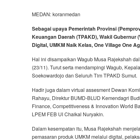
MEDAN: koranmedan
Sebagai upaya Pemerintah Provinsi (Pempro
Keuangan Daerah (TPAKD), Wakil Gubernur 
Digital, UMKM Naik Kelas, One Village One A
Hal ini disampaikan Wagub Musa Rajekshah da
(23/11). Turut serta mendampingi Wagub, Kepal
Soekowardojo dan Seluruh Tim TPAKD Sumut.
Hadir juga dalam virtual assesment Dewan Komi
Rahayu, Direktur BUMD-BLUD Kemendagri Budi San
Finance, Competitiveness & Innovation World B
LPEM FEB UI Chaikal Nuryakin.
Dalam kesempatan itu, Musa Rajekshah menjela
pemasaran produk UMKM melalui digital, pelak