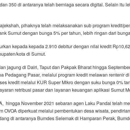
n 350 di antaranya telah berniaga secara digital. Selain itu le
ajekshah, pihaknya telah melaksanakan sub program kredit/p
Bank Sumut dengan bunga 5% per tahun, lebih ringan dari bunga
urkan kepada kepada 2.910 debitur dengan nilai kredit Rp10,62
upaten/kota di Sumut.
n jagung di Dairi, Taput dan Pakpak Bharat hingga September 
Sapa Pedagang Pasar, melalui program kredit melawan rentenir
es kredit melalui KUR Super Mikro dengan suku bunga 0% tanpa
yaran retribusi pasar dan layanan keuangan aplikasi Sumut M
OA, hingga November 2021 sebaran agen Laku Pandai telah men
m OVOA diperkuat melalui pembentukan desa wisata, pendirian 
erdang di antaranya Bumdes Selemak di Hamparan Perak, Bumde