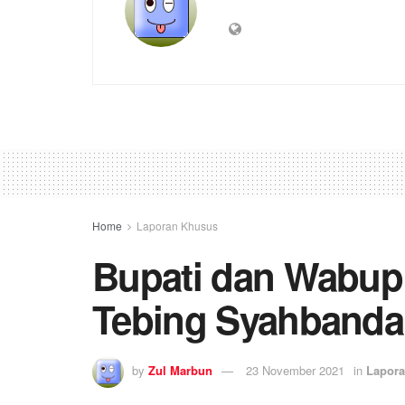
Home
Laporan Khusus
Bupati dan Wabup S
Tebing Syahbanda
by
Zul Marbun
23 November 2021
in
Lapor