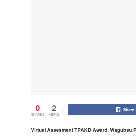
0
2
Share
SHARES
VIEWS
Virtual Assesment TPAKD Award, Wagubsu 