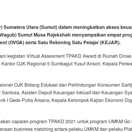
v) Sumatera Utara (Sumut) dalam meningkatkan akses keua
(Wagub) Sumut Musa Rajekshah menyampaikan empat progr
gent (OVOA) serta Satu Rekening Satu Pelajar (KEJAR).
lam kegiatan Virtual Assesment TPAKD Award di Rumah Dinas
a Kantor OJK Regional 5 Sumbagut Yusuf Ansori, Kepala Perwa
sioner OJK Bidang Edukasi dan Perlindungan Konsumen Sartijo
tosa, Asisten Deputi Keuangan Inklusif dan Keuangan Syariah
ank I Gede Putra Arsana, Kepala Kelompok Kajian Ekonomi Digi
skan capaian program TPAKD 2021 untuk program UMKM Go Dig
sanaan business matching antara pelaku UMKM dan pelaku Pla