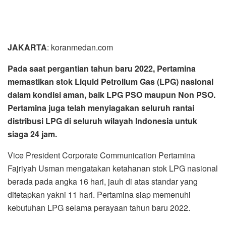
Pertamina juga telah menyiagakan seluruh rantai
distribusi LPG di seluruh wilayah Indonesia untuk
siaga 24 jam.
Vice President Corporate Communication Pertamina
Fajriyah Usman mengatakan ketahanan stok LPG nasional
berada pada angka 16 hari, jauh di atas standar yang
ditetapkan yakni 11 hari. Pertamina siap memenuhi
kebutuhan LPG selama perayaan tahun baru 2022.
“Selama perayaan tahun baru konsumsi LPG diperkirakan
naik sekitar 3 persen dari rata-rata normal harian. Untuk itu
Pertamina telah menyiapkan stok yang aman untuk
memenuhi kebutuhan masyarakat terhadap LPG,” ujar
Fajriyah.
Pertamina, imbuh Fajriyah, telah menyiagakan Satgas
Nataru yang siaga 24 jam untuk melayani permintaan LPG