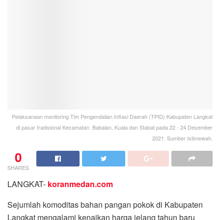
Pelaksanaan monitoring Tim Pengendalian Inflasi Daerah (TPID) Kabupaten Langkat
di pasar tradisional Kecamatan Babalan, Kuala dan Stabat pada 22 - 24 Desember
2021. Sumber Istimewah.
0
SHARES
LANGKAT-
koranmedan.com
Sejumlah komoditas bahan pangan pokok di Kabupaten
Langkat mengalami kenaikan harga jelang tahun baru