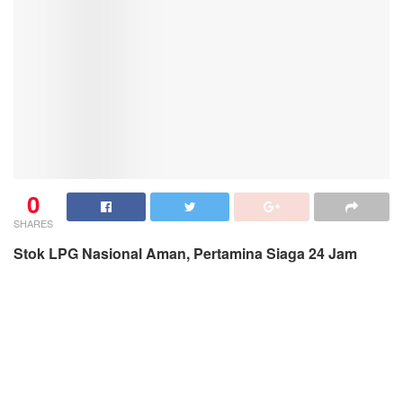
0
SHARES
Stok LPG Nasional Aman, Pertamina Siaga 24 Jam
JAKARTA
: koranmedan.com
Pada saat pergantian tahun baru 2022, Pertamina
memastikan stok Liquid Petrolium Gas (LPG) nasional
dalam kondisi aman, baik LPG PSO maupun Non PSO.