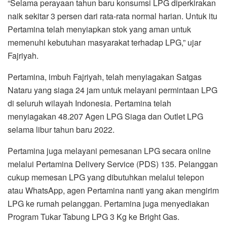
di seluruh wilayah Indonesia. Pertamina telah
menyiagakan 48.207 Agen LPG Siaga dan Outlet LPG
selama libur tahun baru 2022.
Pertamina juga melayani pemesanan LPG secara online
melalui Pertamina Delivery Service (PDS) 135. Pelanggan
cukup memesan LPG yang dibutuhkan melalui telepon
atau WhatsApp, agen Pertamina nanti yang akan mengirim
LPG ke rumah pelanggan. Pertamina juga menyediakan
Program Tukar Tabung LPG 3 Kg ke Bright Gas.
Untuk mendukung kelancaran distribusi LPG secara
nasional, Pertamina telah menyiapkan rantai distribusi
mulai dari Depot, SPBBE, Agen, Pangkalan hingga Outlet
LPG. Pertamina telah menyiapkan 667 SPBBE, 4.152
Agen PSO, 820 Agen NPSO, 188.788 Outlet PSO dan
34.534 Outlet NPSO.
Proses distribusi LPG nasional telah menggunakan