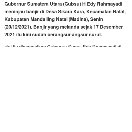
helikopter bersama Pangdam I/BB dan Kapolda Sumut.
Bahkan pengungsi sudah ada yang kembali ke rumahnya.
“Alhamdulillah sudah surut, tinggal satu check point lagi,
ada yang masih belum dapat dilalui kendaraan, yang lain
sudah surut, bantuan sudah lancar,” kata Gubsu.
Edy Rahmayadi menyampaikan, banjir di Madina
merupakan banjir lima tahunan. Ia memaparkan ada
beberapa permasalahan yang terjadi di daerah tersebut. Di
antaranya tambang ilegal, galian C ilegal, hingga
pembalakan hutan. Untuk itu, pihaknya sedang mencari
tahu penyebabnya.
Edy mengatakan, pihaknya juga menemukan potongan
kayu yang hanyut. Saat ini Pemerintah Provinsi Sumut
sedang mencari posisi pasti dari mana asal potongan kayu
tersebut.