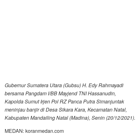
Gubernur Sumatera Utara (Gubsu) H. Edy Rahmayadi
bersama Pangdam I/BB Mayjend TNI Hassanudin,
Kapolda Sumut Irjen Pol RZ Panca Putra Simanjuntak
meninjau banjir di Desa Sikara Kara, Kecamatan Natal,
Kabupaten Mandailing Natal (Madina), Senin (20/12/2021).
MEDAN: koranmedan.com
Gubernur Sumatera Utara (Gubsu) H Edy Rahmayadi
meninjau banjir di Desa Sikara Kara, Kecamatan Natal,
Kabupaten Mandailing Natal (Madina), Senin
(20/12/2021). Banjir yang melanda sejak 17 Desember
2021 itu kini sudah berangsur-angsur surut.
Hal itu disampaikan Gubernur Sumut Edy Rahmayadi di
Rumah Dinas Gubernur, Jalan Sudirman, Medan, Senin
(20/12/2021), usai meninjau banjir di Madina menaiki