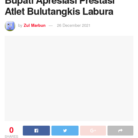
Atlet Bulutangkis Labura
by
Zul Marbun
26 December 2021
0
SHARES