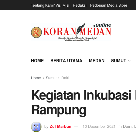
Tentang Kami/ Visi Misi
Redaksi
Pedoman Media Siber
HOME
BERITA UTAMA
MEDAN
SUMUT
Home
Sumut
Dairi
Kegiatan Inkubasi
Rampung
by
Zul Marbun
10 December 2021
in
Dairi
,