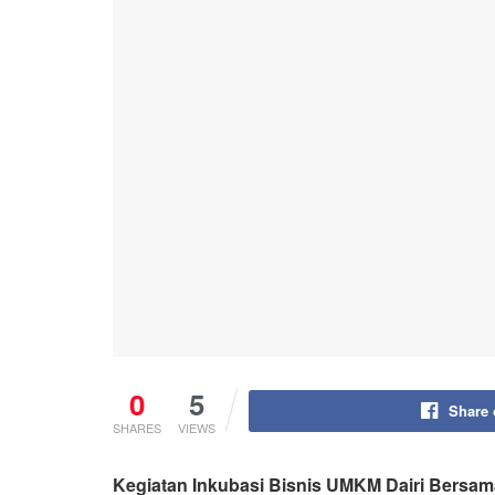
0
5
Share
SHARES
VIEWS
Kegiatan Inkubasi Bisnis UMKM Dairi Bersa