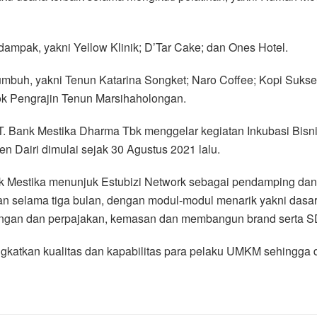
dampak, yakni Yellow Klinik; D’Tar Cake; dan Ones Hotel.
buh, yakni Tenun Katarina Songket; Naro Coffee; Kopi Sukses T
k Pengrajin Tenun Marsihaholongan.
T. Bank Mestika Dharma Tbk menggelar kegiatan Inkubasi Bi
 Dairi dimulai sejak 30 Agustus 2021 lalu.
k Mestika menunjuk Estubizi Network sebagai pendamping dan
 selama tiga bulan, dengan modul-modul menarik yakni dasa
angan dan perpajakan, kemasan dan membangun brand serta S
katkan kualitas dan kapabilitas para pelaku UMKM sehingga da