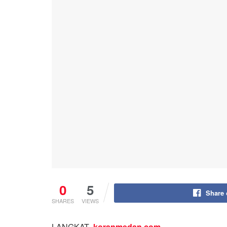
0
5
Share
SHARES
VIEWS
LANGKAT-
koranmedan.com