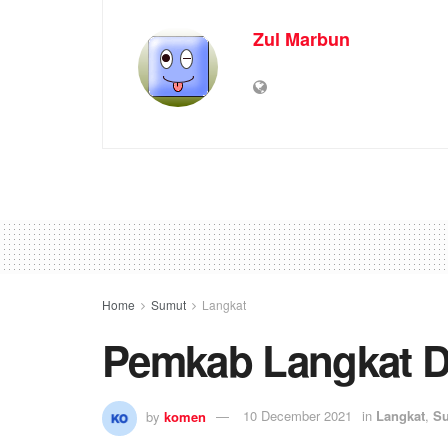
Zul Marbun
Home
Sumut
Langkat
Pemkab Langkat 
by
komen
10 December 2021
in
Langkat
,
S