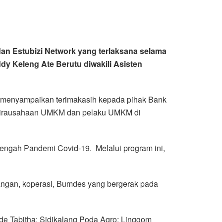
an Estubizi Network yang terlaksana selama
ddy Keleng Ate Berutu diwakili Asisten
 menyampaikan terimakasih kepada pihak Bank
ewirausahaan UMKM dan pelaku UMKM di
tengah Pandemi Covid-19. Melalui program ini,
orangan, koperasi, Bumdes yang bergerak pada
de Tabitha; Sidikalang Poda Agro; Linggom