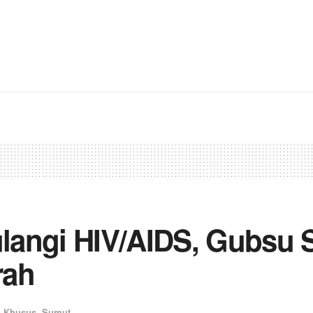
langi HIV/AIDS, Gubsu 
rah
n Khusus
,
Sumut