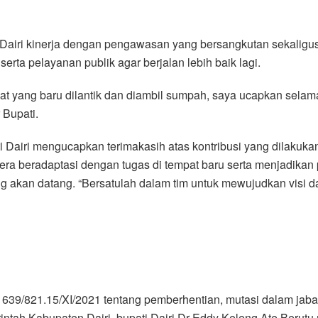
n Dairi kinerja dengan pengawasan yang bersangkutan sekali
rta pelayanan publik agar berjalan lebih baik lagi.
at yang baru dilantik dan diambil sumpah, saya ucapkan selam
 Bupati.
 Dairi mengucapkan terimakasih atas kontribusi yang dilakuka
gera beradaptasi dengan tugas di tempat baru serta menjadik
ng akan datang. “Bersatulah dalam tim untuk mewujudkan visi d
 639/821.15/XI/2021 tentang pemberhentian, mutasi dalam jabat
rintah Kabupaten Dairi, bupati Dairi Dr Eddy Keleng Ate Berutu