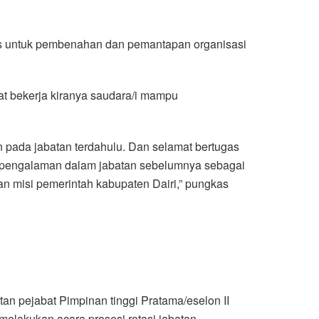
gus untuk pembenahan dan pemantapan organisasi
at bekerja kiranya saudara/i mampu
n pada jabatan terdahulu. Dan selamat bertugas
an pengalaman dalam jabatan sebelumnya sebagai
an misi pemerintah kabupaten Dairi,” pungkas
an pejabat Pimpinan tinggi Pratama/eselon II
 melakukan acara prosesi rotasi jabatan