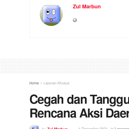
Zul Marbun
Home
Laporan Khusus
Cegah dan Tanggu
Rencana Aksi Dae
by
Zul Marbun
1 December 2021
in
Lapora