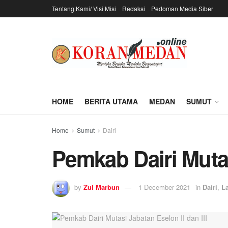
Tentang Kami/ Visi Misi
Redaksi
Pedoman Media Siber
HOME
BERITA UTAMA
MEDAN
SUMUT
Home
Sumut
Dairi
Pemkab Dairi Mutas
by
Zul Marbun
1 December 2021
in
Dairi
,
L