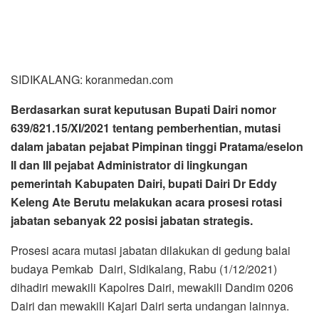
II dan III pejabat Administrator di lingkungan
pemerintah Kabupaten Dairi, bupati Dairi Dr Eddy
Keleng Ate Berutu melakukan acara prosesi rotasi
jabatan sebanyak 22 posisi jabatan strategis.
Prosesi acara mutasi jabatan dilakukan di gedung balai
budaya Pemkab Dairi, Sidikalang, Rabu (1/12/2021)
dihadiri mewakili Kapolres Dairi, mewakili Dandim 0206
Dairi dan mewakili Kajari Dairi serta undangan lainnya.
Dari 22 posisi yang dimutasi, jabatan Sekretaris daerah
(Sekda) Kabupaten Dairi saat ini kosong, dan ada lima
Organisasi Pimpinan Daerah (OPD) yakni, Dinas
Kesehatan, Pertanian, Perindagkop, Pemdes, BPBD, juga
kosong.
Bupati Dairi dalam sambutannya mengatakan, rotasi
jabatan merupakan dari bagian progres organisasi dalam
rangka pemantapan kapasitas serta pembinaan pola karir