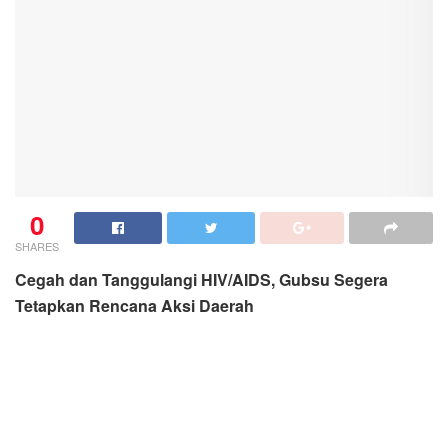
SHARES
Cegah dan Tanggulangi HIV/AIDS, Gubsu Segera
Tetapkan Rencana Aksi Daerah
Gubernur Sumatera Utara (Gubsu) H. Edy Rahmayadi
bersama Ketua Tim Penggerak Pemberdayaan dan
Kesejahteraan Keluarga (TP PKK) Provinsi Sumut Nawal
Lubis menghadiri Peringatan Hari AIDS Sedunia tingkat
Provinsi Sumut, Rabu (1/12/2021).
MEDAN: koranmedan
Gubernur Sumatera Utara (Gubsu) H. Edy Rahmayadi
segera menetapkan Rencana Aksi Daerah (RAD)
pencegahan dan penanggulangan HIV/AIDS di Sumut.
Sehingga daerah memiliki acuan kegiatan teknis
dalam penanggulangan dan pencegahan HIV/AIDS di