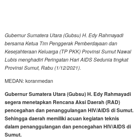
Sumut.
Menurut Gubernur Edy Rahmayadi, penanggulangan dan
pencegahan HIV/AIDS memerlukan langkah yang konkret
dan terukur. “Ini kita perlu konkret, kita anggarkan ini,” kata
Gubernur, pada acara Peringatan Hari AIDS Sedunia di
Aula Tengku Rizal Nurdin, Rumah Dinas Gubernur, Jalan
Jenderal Sudirman 41, Medan, Rabu (1/12/2021).
Untuk itu, dalam waktu dekat Gubernur segera
mengumpulkan setiap pihak untuk memberi masukan dan
saran mengenai penanggulangan dan pencegahan
HIV/AIDS di Sumut. Menurutnya, langkah tersebut sangat
dibutuhkan agar percepatan pencegahan dan
penanggulangan HIV/AIDS dapat tercapai.
Selain itu, Gubernur mengharapkan pihak terkait agar
mengedukasi masyarakat, jangan mengucilkan penderita
atau Orang dengan HIV/AIDS (ODHA). “Berikan edukasi