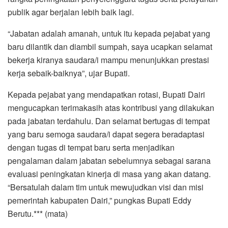
pada jabatan terdahulu. Dan selamat bertugas di tempat
yang baru semoga saudara/i dapat segera beradaptasi
dengan tugas di tempat baru serta menjadikan
pengalaman dalam jabatan sebelumnya sebagai sarana
evaluasi peningkatan kinerja di masa yang akan datang.
“Bersatulah dalam tim untuk mewujudkan visi dan misi
pemerintah kabupaten Dairi,” pungkas Bupati Eddy
Berutu.*** (mata)
SIDIKALANG: koranmedan.com
Berdasarkan surat keputusan Bupati Dairi nomor
639/821.15/XI/2021 tentang pemberhentian, mutasi dalam
jabatan pejabat Pimpinan tinggi Pratama/eselon II dan III
pejabat Administrator di lingkungan pemerintah Kabupaten
Dairi, bupati Dairi Dr Eddy Keleng Ate Berutu melakukan
acara prosesi rotasi jabatan sebanyak 22 posisi jabatan