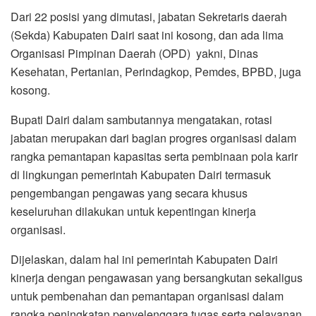
di lingkungan pemerintah Kabupaten Dairi termasuk
pengembangan pengawas yang secara khusus
keseluruhan dilakukan untuk kepentingan kinerja
organisasi.
Dijelaskan, dalam hal ini pemerintah Kabupaten Dairi
kinerja dengan pengawasan yang bersangkutan sekaligus
untuk pembenahan dan pemantapan organisasi dalam
rangka peningkatan penyelenggara tugas serta pelayanan
publik agar berjalan lebih baik lagi.
“Jabatan adalah amanah, untuk itu kepada pejabat yang
baru dilantik dan diambil sumpah, saya ucapkan selamat
bekerja kiranya saudara/i mampu menunjukkan prestasi
kerja sebaik-baiknya”, ujar Bupati.
Kepada pejabat yang mendapatkan rotasi, Bupati Dairi
mengucapkan terimakasih atas kontribusi yang dilakukan