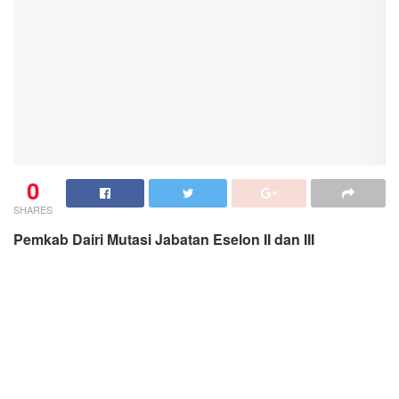
0
SHARES
Pemkab Dairi Mutasi Jabatan Eselon II dan III
SIDIKALANG: koranmedan.com
Berdasarkan surat keputusan Bupati Dairi nomor
639/821.15/XI/2021 tentang pemberhentian, mutasi
dalam jabatan pejabat Pimpinan tinggi Pratama/eselon