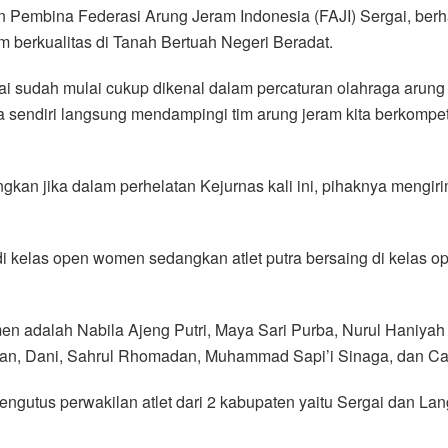
 Pembina Federasi Arung Jeram Indonesia (FAJI) Sergai, berhar
ram berkualitas di Tanah Bertuah Negeri Beradat.
i sudah mulai cukup dikenal dalam percaturan olahraga arung je
 sendiri langsung mendampingi tim arung jeram kita berkompeti
kan jika dalam perhelatan Kejurnas kali ini, pihaknya mengirim
g di kelas open women sedangkan atlet putra bersaing di kelas 
women adalah Nabila Ajeng Putri, Maya Sari Purba, Nurul Haniya
wan, Dani, Sahrul Rhomadan, Muhammad Sapi’i Sinaga, dan Cand
gutus perwakilan atlet dari 2 kabupaten yaitu Sergai dan Lan