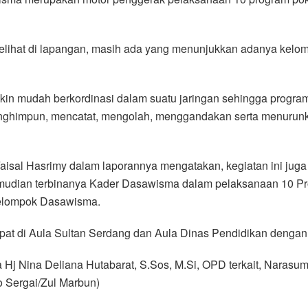
elihat di lapangan, masih ada yang menunjukkan adanya kel
kin mudah berkordinasi dalam suatu jaringan sehingga prog
menghimpun, mencatat, mengolah, menggandakan serta menurunka
sal Hasrimy dalam laporannya mengatakan, kegiatan ini jug
dian terbinanya Kader Dasawisma dalam pelaksanaan 10 Pr
kelompok Dasawisma.
mpat di Aula Sultan Serdang dan Aula Dinas Pendidikan dengan
 Hj Nina Deliana Hutabarat, S.Sos, M.Si, OPD terkait, Naras
 Sergai/Zul Marbun)