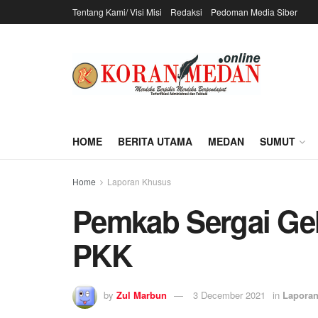
Tentang Kami/ Visi Misi
Redaksi
Pedoman Media Siber
HOME
BERITA UTAMA
MEDAN
SUMUT
Home
Laporan Khusus
Pemkab Sergai Ge
PKK
by
Zul Marbun
3 December 2021
in
Lapora