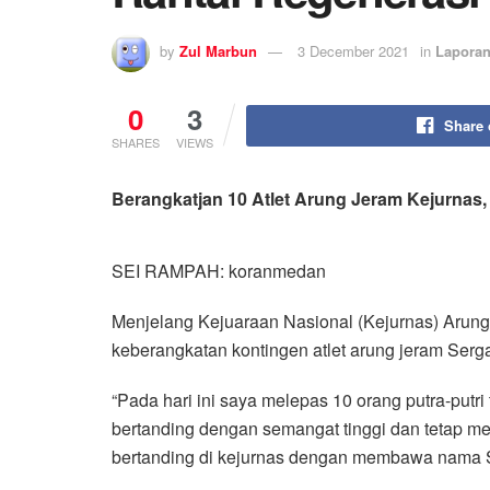
by
Zul Marbun
3 December 2021
in
Lapora
0
24
Share
SHARES
VIEWS
Berangkatjan 10 Atlet Arung Jeram Kejurnas,
SEI RAMPAH: koranmedan
Menjelang Kejuaraan Nasional (Kejurnas) Arung
keberangkatan kontingen atlet arung jeram Serg
“Pada hari ini saya melepas 10 orang putra-putri
bertanding dengan semangat tinggi dan tetap me
bertanding di kejurnas dengan membawa nama S