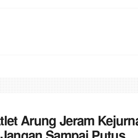
let Arung Jeram Kejurna
 Jangan Sampai Putus