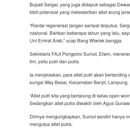
Bupati Sergai, yang juga didapuk sebagai Dewan
bibit potensial yang melestarikan atlet arung je
“Rantai regenerasi jangan sampai terputus. Serga
nasional. Bahkan beberapa tahun yang lalu, saya
Uni Emirat Arab,” ucap Bang Wiwiek bangga.
Sekretaris FAJI Pengprov Sumut, Elwin, menerang
tim, yaitu putri dan putra.
Ia menjelaskan, para atlet putri akan bertandin
sungai Way Besai, Kecamatan Banjit, Lampung.
“Atlet putri kita yang bertarung di kelas open 
Sedangkan atlet putra diwakili oleh Agus Guna
Dirinya mengungkapkan, Sumut sendiri hanya men
mengutus atlet putra.