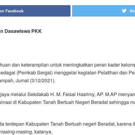
 on Facebook
Sh
aan Dasawiswa PKK
uan dan keterampilan untuk meningkatkan peran kader kelom
Bedagai (Pemkab Sergai) menggelar kegiatan Pelatihan dan 
ampah, Jumat (3/12/2021).
jaya melalui Sekdakab H. M. Faisal Hasrimy, AP. M.AP meny
nasi di Kabupaten Tanah Bertuah Negeri Beradat sehingga m
 terdepan Kabupaten Tanah Bertuah negeri Beradat, karena i
masing-masing, katanya.