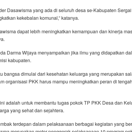
der Dasawisma yang ada di seluruh desa se-Kabupaten Serga
gkatkan kekebalan komunal,” katanya.
asawisma dapat lebih meningkatkan kemampuan dan kinerja mas
ya.
da Darma Wijaya menyampaikan jika ilmu yang didapatkan dala
isi kabupaten.
atu bangsa dimulai dari kesehatan keluarga yang merupakan s
lam organisasi PKK harus mampu meningkatkan peran di tengah
 ini adalah untuk membantu tugas pokok TP PKK Desa dan Kelu
arga yang sehat dan sejahtera.
 tombak terdepan dalam pelaksanaan berbagai kegiatan yang 
isma merupakan motor penggerak pelaksanaan 10 program po