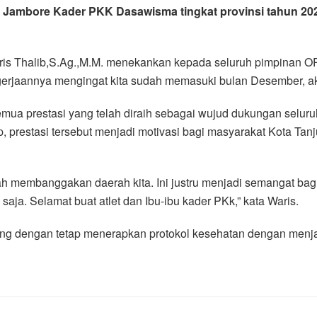
Jambore Kader PKK Dasawisma tingkat provinsi tahun 2021
aris Thalib,S.Ag.,M.M. menekankan kepada seluruh pimpinan O
ngerjaannya mengingat kita sudah memasuki bulan Desember, ak
emua prestasi yang telah diraih sebagai wujud dukungan selur
, prestasi tersebut menjadi motivasi bagi masyarakat Kota Ta
ah membanggakan daerah kita. Ini justru menjadi semangat bagi
saja. Selamat buat atlet dan Ibu-ibu kader PKk,” kata Waris.
sung dengan tetap menerapkan protokol kesehatan dengan menj