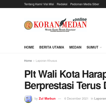
Tentang Kami/ Visi Misi
Redaksi
Pedoman Media Siber
HOME
BERITA UTAMA
MEDAN
SUMUT
Home
Laporan Khusus
Plt Wali Kota Hara
Berprestasi Terus 
by
Zul Marbun
6 December 2021
in
Lapora