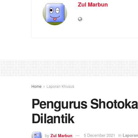
Zul Marbun
Home
Laporan Khusus
Pengurus Shotokan
Dilantik
by
Zul Marbun
5 December 2021
in
Lapora