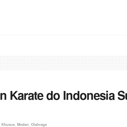
 Karate do Indonesia S
n Khusus
,
Medan
,
Olahraga