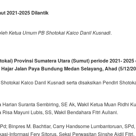
t 2021-2025 Dilantik
k oleh Ketua Umum PB Shotokai Kaico Danil Kusnadi
.
kai) Provinsi Sumatera Utara (Sumut) periode 2021- 2025 d
 Hajar Jalan Paya Bundung Medan Selayang, Ahad (5/12/20
hotokai Kaico Danil Kusnadi serta disaksikan Pendiri Shotok
arian Suranta Sembiring, SE Ak, Wakil Ketua Muan Ridhi Ku
isa Mayuni Lubis, SS, Wakil Bendahara Fitri Auliani.
Pd; Binpres M. Bachtiar, Carry Handsome Lumbantoruan, SPd, 
i-Informasi Fery Sitorus. Seksi Perwasitan Sinshe Aidil Fitri.