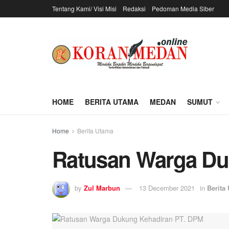
Tentang Kami/ Visi Misi
Redaksi
Pedoman Media Siber
HOME
BERITA UTAMA
MEDAN
SUMUT
Home
Berita Utama
Ratusan Warga Du
by
Zul Marbun
13 December 2021
in
Berita