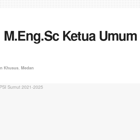
an, M.Eng.Sc Ketua Umum 
an Khusus
,
Medan