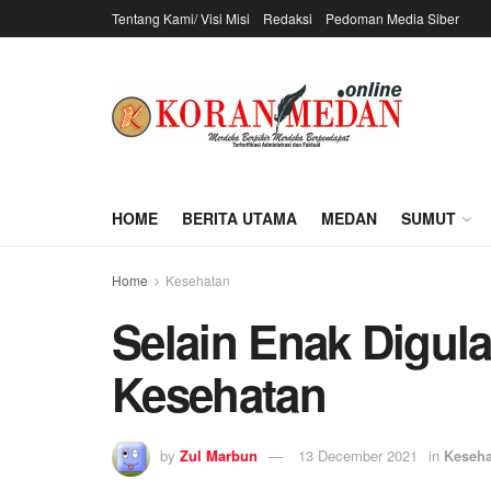
Tentang Kami/ Visi Misi
Redaksi
Pedoman Media Siber
HOME
BERITA UTAMA
MEDAN
SUMUT
Home
Kesehatan
Selain Enak Digula
Kesehatan
by
Zul Marbun
13 December 2021
in
Keseha