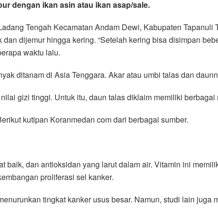
r dengan ikan asin atau ikan asap/sale.
sa Ladang Tengah Kecamatan Andam Dewi, Kabupaten Tapanuli 
 dan dijemur hingga kering. “Setelah kering bisa disimpan beb
erapa waktu lalu.
anyak ditanam di Asia Tenggara. Akar atau umbi talas dan daun
ilai gizi tinggi. Untuk itu, daun talas diklaim memiliki berbaga
erikut kutipan Koranmedan com dari berbagai sumber.
 baik, dan antioksidan yang larut dalam air. Vitamin ini memil
mbangan proliferasi sel kanker.
menurunkan tingkat kanker usus besar. Namun, studi lain juga 