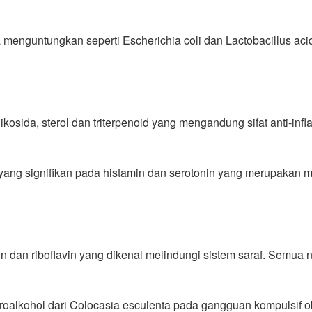
nguntungkan seperti Escherichia coli dan Lactobacillus aci
likosida, sterol dan triterpenoid yang mengandung sifat anti-i
yang signifikan pada histamin dan serotonin yang merupakan me
in dan riboflavin yang dikenal melindungi sistem saraf. Semua
oalkohol dari Colocasia esculenta pada gangguan kompulsif obe