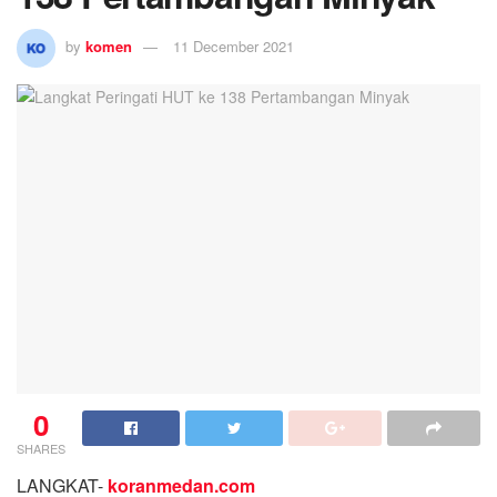
by
komen
11 December 2021
0
SHARES
LANGKAT-
koranmedan.com