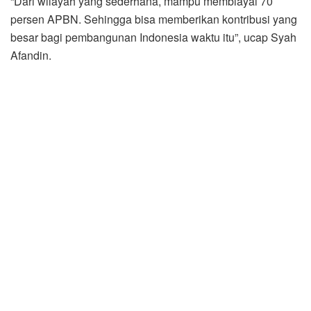
“Dari wilayah yang sederhana, mampu membiayai 70
persen APBN. Sehingga bisa memberikan kontribusi yang
besar bagi pembangunan Indonesia waktu itu”, ucap Syah
Afandin.
Pemerintah Kabupaten Langkat berharap, kata Wabup,
Pertamina di wilayah Pangkalan Berandan maupun
Pangkalan Susu dapat terus menggiatkan usahanya.
Selain itu melalui hari jadi Tambang Minyak ke-138 ini,
menjadi perhatian pemerintah pusat.
Ia pun mengapresiasi peringatan ini, pentingnya
menghargai arti sebuah sejarah untuk menguatkan
eksistensi Pertamina Pangkalan Berandan dan Pertamina
Pangkalan Susu, agar terus melakukan peningkatan
usahanya untuk kebaikan masyarakat dan bangsa.
Turut hadir tokoh masyarakat Sumut, Samsul Arifin