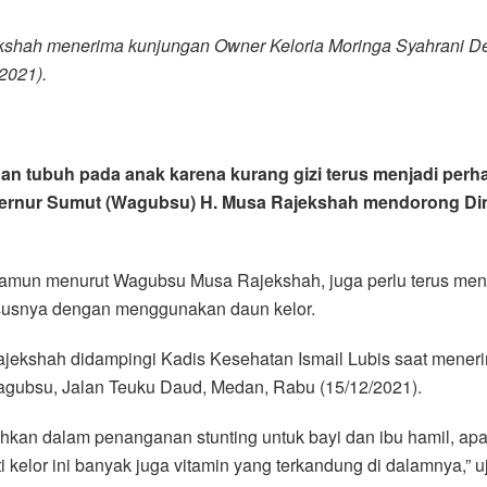
shah menerima kunjungan Owner Keloria Moringa Syahrani Dev
2021).
an tubuh pada anak karena kurang gizi terus menjadi perh
Gubernur Sumut (Wagubsu) H. Musa Rajekshah mendorong D
amun menurut Wagubsu Musa Rajekshah, juga perlu terus meng
ususnya dengan menggunakan daun kelor.
Rajekshah didampingi Kadis Kesehatan Ismail Lubis saat mene
agubsu, Jalan Teuku Daud, Medan, Rabu (15/12/2021).
kan dalam penanganan stunting untuk bayi dan ibu hamil, apal
kelor ini banyak juga vitamin yang terkandung di dalamnya,” uja