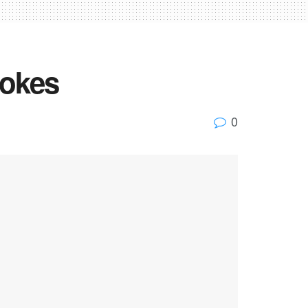
rokes
0