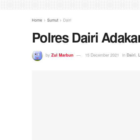
Home
Sumut
Dairi
Polres Dairi Adak
by
Zul Marbun
15 December 2021
in
Dairi
,