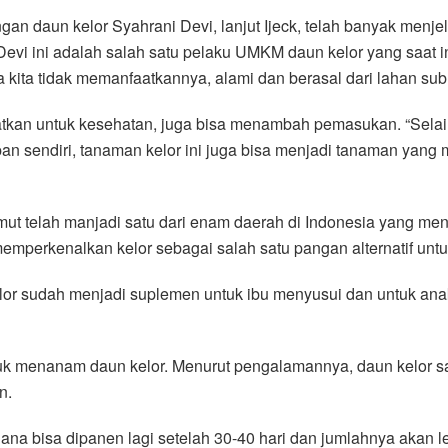
an daun kelor Syahrani Devi, lanjut Ijeck, telah banyak menje
Devi ini adalah salah satu pelaku UMKM daun kelor yang saat in
kita tidak memanfaatkannya, alami dan berasal dari lahan subur
atkan untuk kesehatan, juga bisa menambah pemasukan. “Selain 
n sendiri, tanaman kelor ini juga bisa menjadi tanaman yang m
 telah manjadi satu dari enam daerah di Indonesia yang menja
mperkenalkan kelor sebagai salah satu pangan alternatif untu
aun kelor sudah menjadi suplemen untuk ibu menyusui dan untuk
ntuk menanam daun kelor. Menurut pengalamannya, daun kelor 
n.
ana bisa dipanen lagi setelah 30-40 hari dan jumlahnya akan 