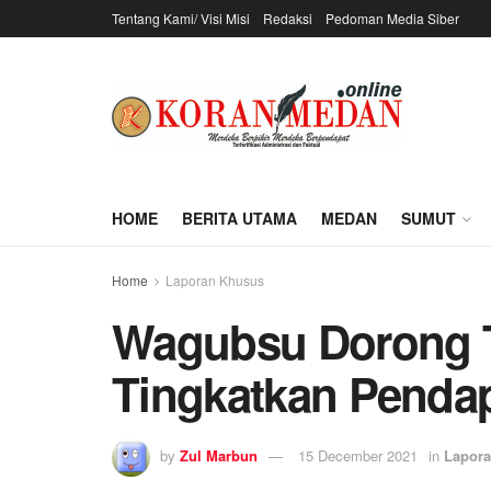
Tentang Kami/ Visi Misi
Redaksi
Pedoman Media Siber
HOME
BERITA UTAMA
MEDAN
SUMUT
Home
Laporan Khusus
Wagubsu Dorong T
Tingkatkan Penda
by
Zul Marbun
15 December 2021
in
Lapor