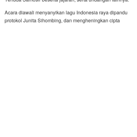
Acara diawali menyanyikan lagu Indonesia raya dipandu
protokol Junita Sihombing, dan mengheningkan cipta
dipimpin Ketua LVRI dari Sumut, serta dilanjutkan laporan
Ketua Panitia yang juga Ketua PPM Kabupaten Dairi
Herrisson Yehuda Samosir.
Terselenggaranya Muscab LVRI ini merupakan upaya yang
dilakukan oleh PPM Kabupaten Dairi. “Kami anak-anak
dari LVRI memfasilitasi Muscab, karena ini menjadi tugas
kami, kalau ada kekurangan dalam Muscab ini dengan ini
kami mohon maaf kepada para orangtua kami karena
inilah yang dapat kami lakukan,” kata Yehuda Samosir.
“Kami dari PPM Dairi siap melaksanakan perintah dari
orangtua kami. PPM tidak ada tanpa perjuangan Legiun
Veteran Republik Indonesia (LVRI)”, ujar Herrisson
Yehuda Samosir.