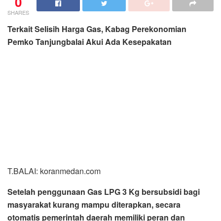
0
SHARES
Terkait Selisih Harga Gas, Kabag Perekonomian
Pemko Tanjungbalai Akui Ada Kesepakatan
T.BALAI: koranmedan.com
Setelah penggunaan Gas LPG 3 Kg bersubsidi bagi
masyarakat kurang mampu diterapkan, secara
otomatis pemerintah daerah memiliki peran dan
tanggung jawab untuk menjamin tersedianya pasokan
gas terhadap masyarakat serta menjaga stabilitas
harga yang telah ditetapkan sehingga tidak terjadi
kecurangan.
Namun berbeda dengan fakta di lapangan saat ini, dimana
ada selisih harga jual gas LPG 3 Kg bersubsidi di
kalangan masyarakat Kota Tanjungbalai antara