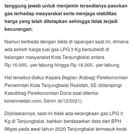
Rp.16.000,- per tabung hingga Rp.18.000,- per tabung.
Hal tersebut diakui Kepala Bagian (Kabag) Perekonomian
Pemerintah Kota Tanjungbalai Rosidah, SE didampingi
Kasubbag Perekonomian Dona saat ditemui
koranmedan.com, Senin (6/12/2021).
Dijelaskannya, saat ini tidak ada kelangkaan gas LPG 3
Kg di Tanjungbalai, bahkan berdasarkan data dari BPH
Migas pada awal tahun 2020 Tanjungbalai termasuk kode
merah (pasokan gas berlebih) dengan 4 agen serta 132
pangkalan dan besar satuan 4.366 metric ton.
“Kita memiliki kuota gas yang mencukupi bahkan berlebih
saat ini dan terkait selisih harga diatas harga eceran
tertinggi hal itu sudah sesuai dengan kesepakatan yang
diambil pihak pengusaha dan DPRD beberapa waktu lalu”,
jelas Kabag Perekonomian.