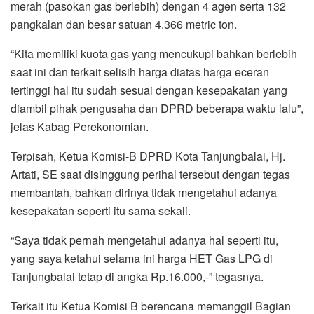
Terpisah, Ketua Komisi-B DPRD Kota Tanjungbalai, Hj.
Artati, SE saat disinggung perihal tersebut dengan tegas
membantah, bahkan dirinya tidak mengetahui adanya
kesepakatan seperti itu sama sekali.
“Saya tidak pernah mengetahui adanya hal seperti itu,
yang saya ketahui selama ini harga HET Gas LPG di
Tanjungbalai tetap di angka Rp.16.000,-” tegasnya.
Terkait itu Ketua Komisi B berencana memanggil Bagian
Perekonomian untuk menjelaskan duduk perkara selisih
harga itu agar tidak ada informasi yang simpangsiur di
tengah masyarakat.
“Barusan saya menghubungi bagian perekonomian dan
belum mendapat kejelasan secara rinci, menyikapi
persoalan ini dalam waktu dekat kita akan gelar Rapat
Dengar Pendapat dengan pihak terkait, apalagi disebut-