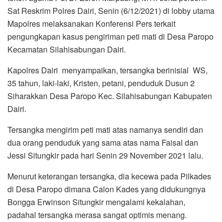
Dairi.
Tersangka mengirim peti mati atas namanya sendiri dan
dua orang penduduk yang sama atas nama Faisal dan
Jessi Situngkir pada hari Senin 29 November 2021 lalu.
Menurut keterangan tersangka, dia kecewa pada Pilkades
di Desa Paropo dimana Calon Kades yang didukungnya
Bongga Erwinson Situngkir mengalami kekalahan,
padahal tersangka merasa sangat optimis menang.
Selanjutnya tersangka memesan peti mati melalui telepon
kepada pengusaha peti mati di Tigapanah Kabupaten
Karo untuk mengirimkan dua peti mati yang salah satunya
tertulis Atas namanya WS, dengan harga Rp.1.800.000,-
per satu peti mati. Dua buah berarti Rp.3.600.000,- dan
tersangka menyatakan setelah sampai ditempat yaitu desa
Paropo baru akan dibayar.