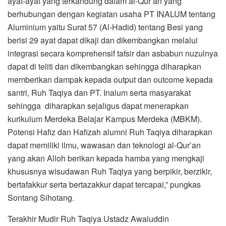
ayat-ayat yang terkandung dalam al-Qur’an yang
berhubungan dengan kegiatan usaha PT INALUM tentang
Aluminium yaitu Surat 57 (Al-Hadid) tentang Besi yang
berisi 29 ayat dapat dikaji dan dikembangkan melalui
integrasi secara komprehensif tafsir dan asbabun nuzulnya
dapat di teliti dan dikembangkan sehingga diharapkan
memberikan dampak kepada output dan outcome kepada
santri, Ruh Taqiya dan PT. Inalum serta masyarakat
sehingga diharapkan sejaligus dapat menerapkan
kurikulum Merdeka Belajar Kampus Merdeka (MBKM).
Potensi Hafiz dan Hafizah alumni Ruh Taqiya diharapkan
dapat memiliki ilmu, wawasan dan teknologi al-Qur’an
yang akan Alloh berikan kepada hamba yang mengkaji
khususnya wisudawan Ruh Taqiya yang berpikir, berzikir,
bertafakkur serta bertazakkur dapat tercapai,” pungkas
Sontang Sihotang.
Terakhir Mudir Ruh Taqiya Ustadz Awaluddin