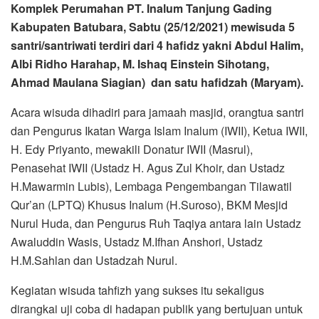
Komplek Perumahan PT. Inalum Tanjung Gading
Kabupaten Batubara, Sabtu (25/12/2021) mewisuda 5
santri/santriwati terdiri dari 4 hafidz yakni Abdul Halim,
Albi Ridho Harahap, M. Ishaq Einstein Sihotang,
Ahmad Maulana Siagian) dan satu hafidzah (Maryam).
Acara wisuda dihadiri para jamaah masjid, orangtua santri
dan Pengurus Ikatan Warga Islam Inalum (IWII), Ketua IWII,
H. Edy Priyanto, mewakili Donatur IWII (Masrul),
Penasehat IWII (Ustadz H. Agus Zul Khoir, dan Ustadz
H.Mawarmin Lubis), Lembaga Pengembangan Tilawatil
Qur’an (LPTQ) Khusus Inalum (H.Suroso), BKM Mesjid
Nurul Huda, dan Pengurus Ruh Taqiya antara lain Ustadz
Awaluddin Wasis, Ustadz M.Ifhan Anshori, Ustadz
H.M.Sahlan dan Ustadzah Nurul.
Kegiatan wisuda tahfizh yang sukses itu sekaligus
dirangkai uji coba di hadapan publik yang bertujuan untuk