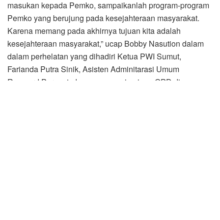
masukan kepada Pemko, sampaikanlah program-program
Pemko yang berujung pada kesejahteraan masyarakat.
Karena memang pada akhirnya tujuan kita adalah
kesejahteraan masyarakat,” ucap Bobby Nasution dalam
dalam perhelatan yang dihadiri Ketua PWI Sumut,
Farianda Putra Sinik, Asisten Adminitarasi Umum
Renward Parapat, dan segenap pimpinan OPD di
lingkungan Pemko Medan antara lain Kepala Dinas
Kominfo Arrahmaan Pane dan Kepala Dinas Pendidikan
Laksamana Putra Siregar, para camat serta pengurus dan
anggota Persatuan Wartawan Unit Pemko Medan itu.
Dengan melaksanakan fungsi sebagai ujung tombak
pelaksanaan program-program yang bermuara pada
kesejahteraan masyarakat ini, lanjut Bobby Nasution,
dapat diharapkan organisasi Persatuan Wartawan Unit
Pemko Medan ini dikenal dan dicintai masyarakat Medan.