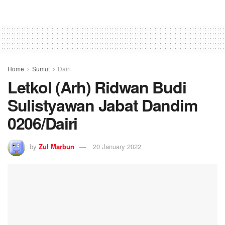
Home
Sumut
Dairi
Letkol (Arh) Ridwan Budi
Sulistyawan Jabat Dandim
0206/Dairi
by
Zul Marbun
20 January 2022