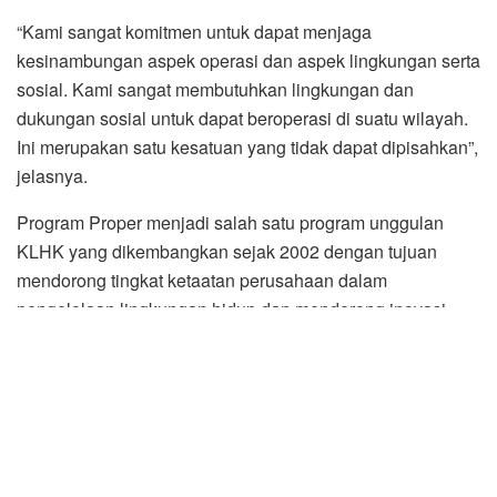
“Kami sangat komitmen untuk dapat menjaga
kesinambungan aspek operasi dan aspek lingkungan serta
sosial. Kami sangat membutuhkan lingkungan dan
dukungan sosial untuk dapat beroperasi di suatu wilayah.
Ini merupakan satu kesatuan yang tidak dapat dipisahkan”,
jelasnya.
Program Proper menjadi salah satu program unggulan
KLHK yang dikembangkan sejak 2002 dengan tujuan
mendorong tingkat ketaatan perusahaan dalam
pengelolaan lingkungan hidup dan mendorong inovasi
dalam pengelolaan sumber daya alam dan pemberdayaan
masyarakat di sekitar area operasi perusahaan.
Perusahaan yang memperoleh predikat Proper Emas
dinilai telah melaksanakan kegiatan tanggungjawab sosial
dan lingkungan di atas kepatuhan.***
(Ril/Zul Marbun)