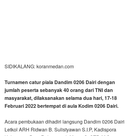
SIDIKALANG: koranmedan.com
Turnamen catur piala Dandim 0206 Dairi dengan
jumlah peserta sebanyak 40 orang dari TNI dan
masyarakat, dilaksanakan selama dua hari, 17-18
Februari 2022 bertempat di aula Kodim 0206 Dairi.
Acara pembukaan dihadiri langsung Dandim 0206 Dairi
Letkol ARH Ridwan B. Sulistyawan S.I.P, Kadispora
Kabupaten Dairi Rahmatsyah Munte S. STP, M.Si
didampingi Kabid olahraga M. Manik, para Danramil
beserta jajaran, para perwira, staf Kodim 0206 Dairi,
mewakili Ketua Percasi Dairi Sutan Akbar Sihombing, para
peserta dan lainnya.
Saat pembukaan hari Kamis (17/02/2022) Dandim 0206
Dairi menyampaikan, turnamen catur yang dilaksanakan