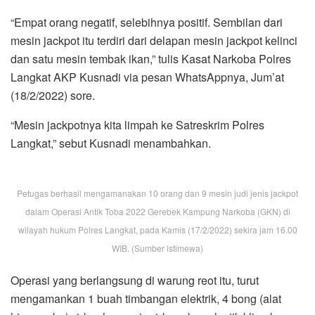
“Empat orang negatif, selebihnya positif. Sembilan dari
mesin jackpot itu terdiri dari delapan mesin jackpot kelinci
dan satu mesin tembak ikan,” tulis Kasat Narkoba Polres
Langkat AKP Kusnadi via pesan WhatsAppnya, Jum’at
(18/2/2022) sore.
“Mesin jackpotnya kita limpah ke Satreskrim Polres
Langkat,” sebut Kusnadi menambahkan.
Petugas berhasil mengamanakan 10 orang dan 9 mesin judi jenis jackpot
dalam Operasi Antik Toba 2022 Gerebek Kampung Narkoba (GKN) di
wilayah hukum Polres Langkat, pada Kamis (17/2/2022) sekira jam 16.00
WIB. (Sumber istimewa)
Operasi yang berlangsung di warung reot itu, turut
mengamankan 1 buah timbangan elektrik, 4 bong (alat