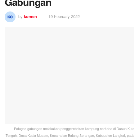
Gabungan
by
komen
19 February 2022
Petugas gabungan melakukan penggerebekan kampung narkoba di Dusun Kuta
Tengah, Desa Kuala Musam, Kecamatan Batang Serangan, Kabupaten Langkat, pada