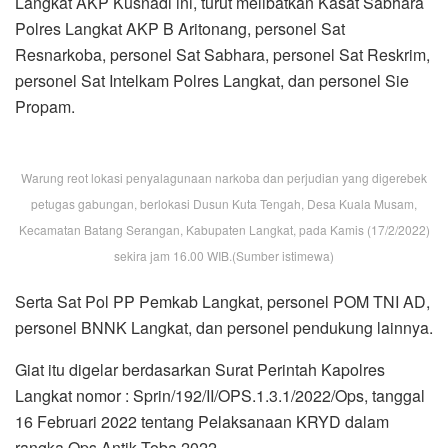
Langkat AKP Kusnadi ini, turut melibatkan Kasat Sabhara
Polres Langkat AKP B Aritonang, personel Sat
Resnarkoba, personel Sat Sabhara, personel Sat Reskrim,
personel Sat Intelkam Polres Langkat, dan personel Sie
Propam.
Warung reot lokasi penyalagunaan narkoba dan perjudian yang digerebek
petugas gabungan, berlokasi Dusun Kuta Tengah, Desa Kuala Musam,
Kecamatan Batang Serangan, Kabupaten Langkat, pada Kamis (17/2/2022)
sekira jam 16.00 WIB.(Sumber istimewa)
Serta Sat Pol PP Pemkab Langkat, personel POM TNI AD,
personel BNNK Langkat, dan personel pendukung lainnya.
Giat itu digelar berdasarkan Surat Perintah Kapolres
Langkat nomor : Sprin/192/II/OPS.1.3.1/2022/Ops, tanggal
16 Februari 2022 tentang Pelaksanaan KRYD dalam
rangka Ops Antik Toba 2022.