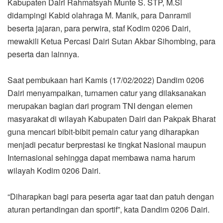
merupakan bagian dari program TNI dengan elemen
masyarakat di wilayah Kabupaten Dairi dan Pakpak Bharat
guna mencari bibit-bibit pemain catur yang diharapkan
menjadi pecatur berprestasi ke tingkat Nasional maupun
Internasional sehingga dapat membawa nama harum
wilayah Kodim 0206 Dairi.
“Diharapkan bagi para peserta agar taat dan patuh dengan
aturan pertandingan dan sportif”, kata Dandim 0206 Dairi.
Sebelum pertandingan dilaksanakan, semua peserta
terlebih dahulu dilakukan Swab oleh tim kesehatan Kodim
0206 Dairi untuk memastikan kesehatan para peserta.
Turnamen catur dipimpin tim panitia dari Kodim 0206 Dairi
beserta empat orang juri dari Percasi Dairi. Seluruh
rangkaian kegiatan terlaksana dengan sukses. Semua