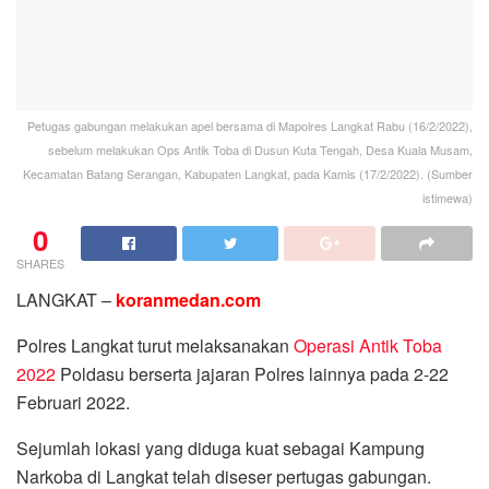
Petugas gabungan melakukan apel bersama di Mapolres Langkat Rabu (16/2/2022),
sebelum melakukan Ops Antik Toba di Dusun Kuta Tengah, Desa Kuala Musam,
Kecamatan Batang Serangan, Kabupaten Langkat, pada Kamis (17/2/2022). (Sumber
istimewa)
0
SHARES
LANGKAT –
koranmedan.com
Polres Langkat turut melaksanakan
Operasi Antik Toba
2022
Poldasu berserta jajaran Polres lainnya pada 2-22
Februari 2022.
Sejumlah lokasi yang diduga kuat sebagai Kampung
Narkoba di Langkat telah diseser pertugas gabungan.