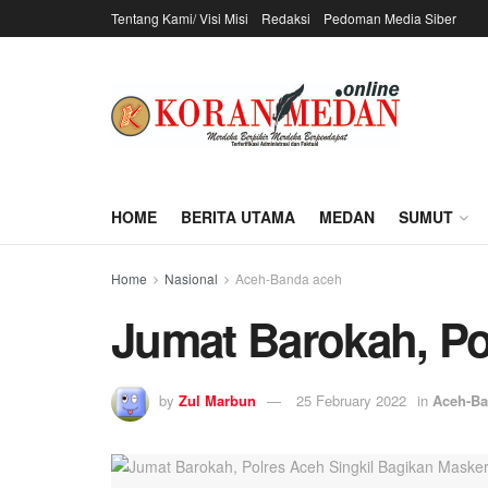
Tentang Kami/ Visi Misi
Redaksi
Pedoman Media Siber
HOME
BERITA UTAMA
MEDAN
SUMUT
Home
Nasional
Aceh-Banda aceh
Jumat Barokah, Po
by
Zul Marbun
25 February 2022
in
Aceh-Ba