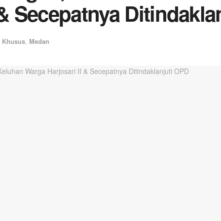
 & Secepatnya Ditindakla
 Khusus
,
Medan