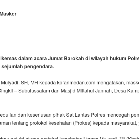
 Masker
ikemas dalam acara Jumat Barokah di wilayah hukum Polre
n sejumlah pengendara.
ptu Mulyadi, SH, MH kepada koranmedan.com mengatakan, mask
 Singkil – Subulussalam dan Masjid Miftahul Jannah, Desa Kam
pedulian dan keseriusan pihak Sat Lantas Polres mencegah p
aman tentang protokol kesehatan (Prokes) kepada masyarakat, y
bau patuhi aturan protokol kesehatan,” tegas Mulyadi. *** (Kha