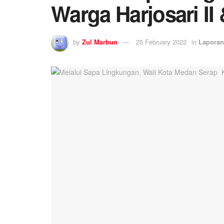
Warga Harjosari II
by
Zul Marbun
25 February 2022
in
Laporan