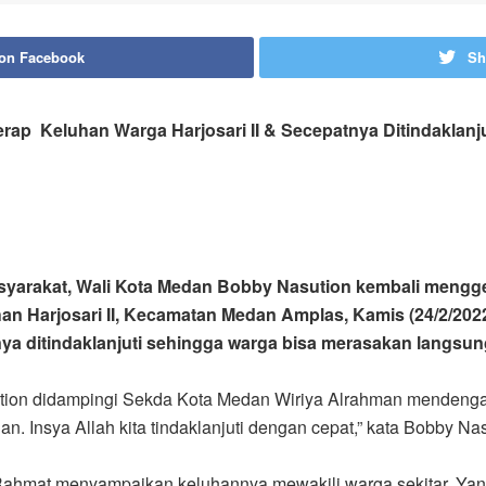
 on Facebook
Sh
rap Keluhan Warga Harjosari II & Secepatnya Ditindaklanj
syarakat, Wali Kota Medan Bobby Nasution kembali menggel
ahan Harjosari II, Kecamatan Medan Amplas, Kamis (24/2/20
a ditindaklanjuti sehingga warga bisa merasakan langsung
ution didampingi Sekda Kota Medan Wiriya Alrahman mendenga
. Insya Allah kita tindaklanjuti dengan cepat,” kata Bobby Nas
ahmat menyampaikan keluhannya mewakili warga sekitar. Yang