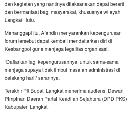
Pelaksana Tugas (Plt) Bupati Langkat H Syah Afandin SH SH menerima
audiensi DPD Partai Keadilan Sejahtera (PKS) Kabupaten Langkat, di
Kantor Bupati Langkat, Stabat, Rabu (23/2/2022). (Sumber Diskominfo
Langkat for koranmedan.com)
Dikatakan Safitri Harianto, DPD PKS Langkat senantiasa
siap bermitra dan bersinergi dengan pemerintah
Kabupaten Langkat dibawah kepemimpinan Syah
Afandin, demi kesejahteraan masyarakat dan menjadikan