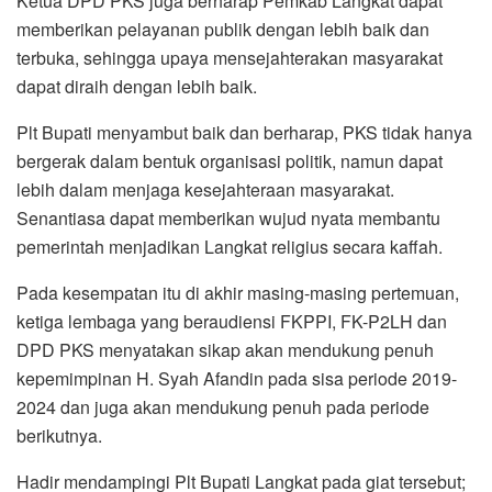
berikutnya.
Hadir mendampingi Plt Bupati Langkat pada giat tersebut;
Kepala BPKAD Drs. M. Iskandarsyah, Kadis Kominfo H.
Syahmadi S.Sos M.SP, Kakan Kesbangpol Faisal Badawi
S.Sos, Kabag Umpel Eka Syahputra Depari S.STP, dan
Kabag Prokopim Mahardika Sastra Nasution S.STP MAP.
(*)
Reporter : Ahmad Basyumi Lubis
Editor: Zul Anwar
Tags:
Berita Langkat
Berita Sumut
FK-P2LH
FKPPI
Majukan Langkat
PKS
Syah Afandin