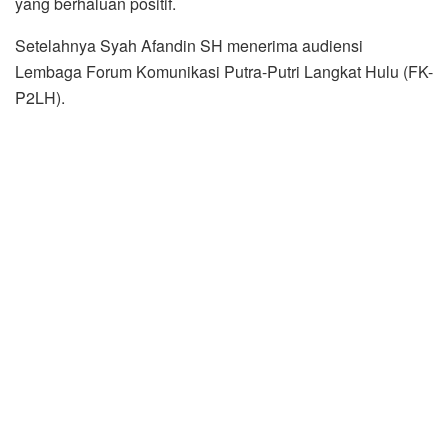
yang berhaluan positif.
Setelahnya Syah Afandin SH menerima audiensi
Lembaga Forum Komunikasi Putra-Putri Langkat Hulu (FK-
P2LH).
Pelaksana Tugas (Plt) Bupati Langkat H Syah Afandin SH SH menerima
audiensi Forum Komunikasi Putra Putri Langkat Hulu (FK-P2LH), di Kantor
Bupati Langkat, Stabat, Rabu (23/2/2022). (Sumber Diskominfo Langkat for
koranmedan.com)
Disampaikan Ketua FK-P2LH Suraya Marlianta audiensi
bertujuan memperkenalkan kepengurusan serta program
kerja forum komunitas putra putri Langkat Hulu, meliputi
pendidikan dan kesejahteraan untuk masyarakatnya
Langkat.