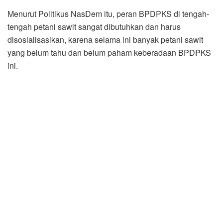
Dana tersebut digunakan pemerintah untuk beberapa
program, yaitu program pengembangan kelapa sawit
berkelanjutan dan memiliki tujuan antara lain mendorong
penelitian dan pengembangan, promosi usaha,
pengembangan Bio Disel, replanting sawit rakyat,
beasiswa untuk anak-anak petani sawit, serta edukasi
SDM masyarakat mengenai perkebunan sawit.
“Dan dalam kesempatan ini, Bapak dan Ibu petani sawit
yang datang silakan nantinya bertanya tentang hal-hal
yang di ruang lingkup kinerja BPDPKS dan juga tentang
program-program BPDPKS ini, karena BPDPKS didirikan
untuk melayani dan juga memfasilitasi kebutuhan para
petani sawit di Indonesia,” ujar wakil rakyat itu.
Rudi berharap juga, jika ada lahan sawit para petani yang
sudah berumur 25 sampai 30 tahun, bisa juga mengajukan
Dana Replanting peremajaan sawit kepada BPDPKS.