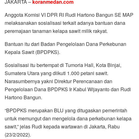
sawit,” jelas Rudi kepada wartawan di Jakarta, Rabu
(23/2/2022).
Menurut Politikus NasDem itu, peran BPDPKS di tengah-
tengah petani sawit sangat dibutuhkan dan harus
disosialisasikan, karena selama ini banyak petani sawit
yang belum tahu dan belum paham keberadaan BPDPKS
ini.
Anggota DPR RI dari Dapil Sumut III itu menyampaikan
paparan kepada konstituennya dimasa reses ini, yang rata-
rata petani sawit.
Rudi menuturkan, masyarakat harus paham dan mengerti,
bahwa di pusat itu ada lembaga berbentuk BLU yang
ditugaskan pemerintah untuk mengelola dana pungutan
dan Pajak Sawit/CPO yang diambil dari para petani dan
pengusaha.