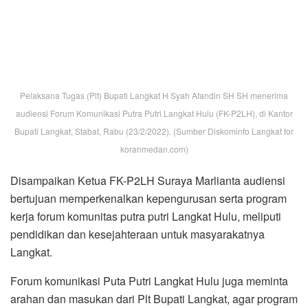
Forum komunikasi Puta Putri Langkat Hulu juga meminta
arahan dan masukan dari Plt Bupati Langkat, agar program
dan kegiatan yang nantinya dilaksanakan dapat berarti
dan bermanfaat bagi masyarakat, khususnya wilayah
Langkat Hulu.
Menanggapi itu, Afandin menyarankan kepengurusan
forum tersebut dapat kembali mendaftarkan diri di
Kesbangpol guna menjaga legalitas organisasi.
“Daftarkan lagi kepengurusannya, untuk sama-sama
menjaga supaya tidak timbul masalah administrasi di
belakang hari,” sarannya.
Terakhir Plt Bupati Langkat menerima audiensi Dewan
Pimpinan Daerah Partai Keadilan Sejahtera (DPD PKS)
Kabupaten Langkat.