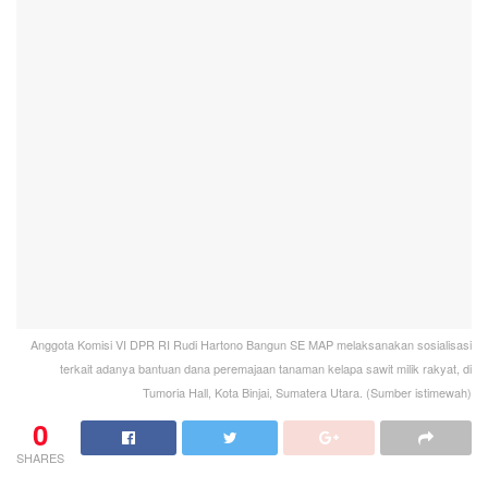
0
SHARES
JAKARTA –
koranmedan.com
Anggota Komisi VI DPR RI Rudi Hartono Bangun SE MAP
melaksanakan sosialisasi terkait adanya bantuan dana
peremajaan tanaman kelapa sawit milik rakyat.
Bantuan itu dari Badan Pengelolaan Dana Perkebunan
Kepala Sawit (BPDPKS).
Sosialisasi itu bertempat di Tumoria Hall, Kota Binjai,
Sumatera Utara yang diikuti 1.000 petani sawit.
Narasumbernya yakni Direktur Perencanaan dan
Pengelolaan Dana BPDPKS Ir Kabul Wijayanto dan Rudi
Hartono Bangun.
“BPDPKS merupakan BLU yang ditugaskan pemerintah
untuk memungut dan mengelola dana perkebunan kelapa