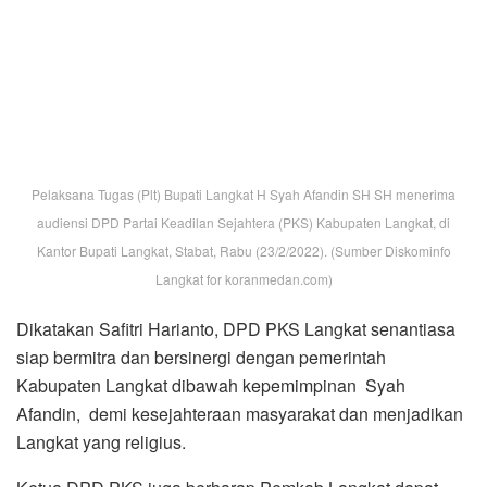
Langkat yang religius.
Ketua DPD PKS juga berharap Pemkab Langkat dapat
memberikan pelayanan publik dengan lebih baik dan
terbuka, sehingga upaya mensejahterakan masyarakat
dapat diraih dengan lebih baik.
Plt Bupati menyambut baik dan berharap, PKS tidak hanya
bergerak dalam bentuk organisasi politik, namun dapat
lebih dalam menjaga kesejahteraan masyarakat.
Senantiasa dapat memberikan wujud nyata membantu
pemerintah menjadikan Langkat religius secara kaffah.
Pada kesempatan itu di akhir masing-masing pertemuan,
ketiga lembaga yang beraudiensi FKPPI, FK-P2LH dan
DPD PKS menyatakan sikap akan mendukung penuh
kepemimpinan H. Syah Afandin pada sisa periode 2019-
2024 dan juga akan mendukung penuh pada periode