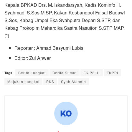
komen
Home
Sumut
Binjai
Rudi Hartono Sosialisasikan
Dana Peremajaan Kelapa
Sawit ke 1.000 Petani