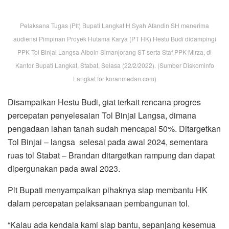
Pelaksana Tugas (Plt) Bupati Langkat H Syah Afandin SH menerima
audiensi Pimpinan Proyek Hutama Karya (PT HK) Hestu Budi didampingi
PPK Tol Binjai Langsa Alboin Simanjorang ST serta Staf PPK Mirza, di
Kantor Bupati Langkat, Stabat, Selasa (22/2/2022). (Sumber Diskominfo
Langkat for koranmedan.com)
Disampaikan Hestu Budi, giat terkait rencana progres
percepatan penyelesaian Tol Binjai Langsa, dimana
pengadaan lahan tanah sudah mencapai 50%. Ditargetkan
Tol Binjai – langsa selesai pada awal 2024, sementara
ruas tol Stabat – Brandan ditargetkan rampung dan dapat
dipergunakan pada awal 2023.
Plt Bupati menyampaikan pihaknya siap membantu HK
dalam percepatan pelaksanaan pembangunan tol.
“Kalau ada kendala kami siap bantu, sepanjang kesemua