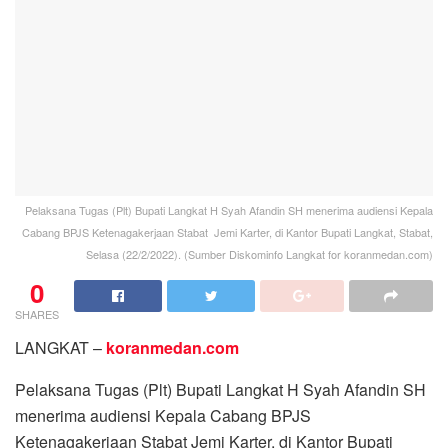
Pelaksana Tugas (Plt) Bupati Langkat H Syah Afandin SH menerima audiensi Kepala
Cabang BPJS Ketenagakerjaan Stabat Jemi Karter, di Kantor Bupati Langkat, Stabat,
Selasa (22/2/2022). (Sumber Diskominfo Langkat for koranmedan.com)
0
SHARES
LANGKAT –
koranmedan.com
Pelaksana Tugas (Plt) Bupati Langkat H Syah Afandin SH
menerima audiensi Kepala Cabang BPJS
Ketenagakerjaan Stabat Jemi Karter, di Kantor Bupati