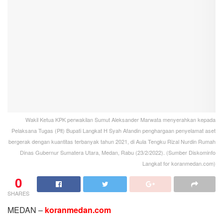
Wakil Ketua KPK perwakilan Sumut Aleksander Marwata menyerahkan kepada
Pelaksana Tugas (Plt) Bupati Langkat H Syah Afandin penghargaan penyelamat aset
bergerak dengan kuantitas terbanyak tahun 2021, di Aula Tengku Rizal Nurdin Rumah
Dinas Gubernur Sumatera Utara, Medan, Rabu (23/2/2022). (Sumber Diskominfo
Langkat for koranmedan.com)
0
SHARES
MEDAN –
koranmedan.com