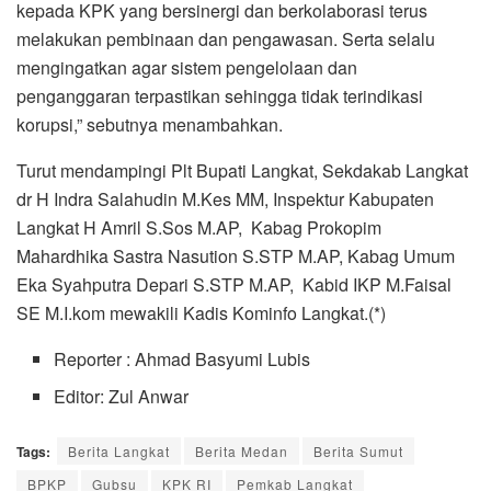
kepada KPK yang bersinergi dan berkolaborasi terus
melakukan pembinaan dan pengawasan. Serta selalu
mengingatkan agar sistem pengelolaan dan
penganggaran terpastikan sehingga tidak terindikasi
korupsi,” sebutnya menambahkan.
Turut mendampingi Plt Bupati Langkat, Sekdakab Langkat
dr H Indra Salahudin M.Kes MM, Inspektur Kabupaten
Langkat H Amril S.Sos M.AP, Kabag Prokopim
Mahardhika Sastra Nasution S.STP M.AP, Kabag Umum
Eka Syahputra Depari S.STP M.AP, Kabid IKP M.Faisal
SE M.I.kom mewakili Kadis Kominfo Langkat.(*)
Reporter : Ahmad Basyumi Lubis
Editor: Zul Anwar
Tags:
Berita Langkat
Berita Medan
Berita Sumut
BPKP
Gubsu
KPK RI
Pemkab Langkat