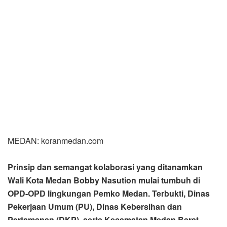
MEDAN: koranmedan.com
Prinsip dan semangat kolaborasi yang ditanamkan
Wali Kota Medan Bobby Nasution mulai tumbuh di
OPD-OPD lingkungan Pemko Medan. Terbukti, Dinas
Pekerjaan Umum (PU), Dinas Kebersihan dan
Pertamanan (DKP), serta Kecamatan Medan Barat
berkolaborasi melakukan aksi pembersihan di
Kelurahan Silalas, Kecamatan Medan Barat. Aksi yang
dilakukan di kawasan Jalan Adam Malik itu, mulai dari
Tugu Adipura sampai ke persimpangan Majestik
berlangsung sejak Senin (7/2/2022) dan selesai Rabu
(9/2/2022).
Dalam aksi tersebut petugas Dinas Pekerjaan Umum UPT