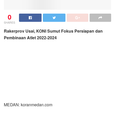
0
SHARES
Rakerprov Usai, KONI Sumut Fokus Persiapan dan
Pembinaan Atlet 2022-2024
MEDAN: koranmedan.com
Fokus program kerja Komite Olahraga Nasional
Indonesia Sumatera Utara (KONI Sumut) tahun 2022-
2024 ditekankan pada persiapan dan pembinaan atlet
yang akan diterjunkan pada Pekan Olahraga Nasional
(PON) XXI/2024 di mana Sumut menjadi tuan rumah
bersama Aceh.