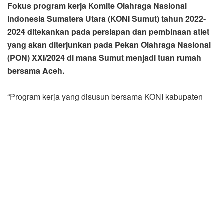
“Program kerja yang disusun bersama KONI kabupaten
dan kota serta Pengprov disusun sebagai pedoman dalam
melaksanakan pembinaan olahraga prestasi tahun 2022-
2024,” kata Ketua KONI Sumut John Ismadi Lubis, saat
penutupan Rapat Kerja Provinsi (Rakerprov) KONI Sumut
yang digelar di Le Polonia Hotel Medan, Kamis
(24/3/2022) malam.
Ia mengatakan, sampai menjelang PON XXI/2024, atlet-
atlet Sumut akan melakukan optimalisasi serangkaian
pembinaan yang diawali dengan perekrutan atlet, seleksi,
latihan intensif, training camp serta kegiatan lainnya.
Dalam proses pembinaan olahraga prestasi, sangat
diperlukan dukungan dan kebersamaan dari semua pihak
baik Pemprovsu, DPRD, pengurus masing-masing cabang
olahraga serta komponen masyarakat lainnya.