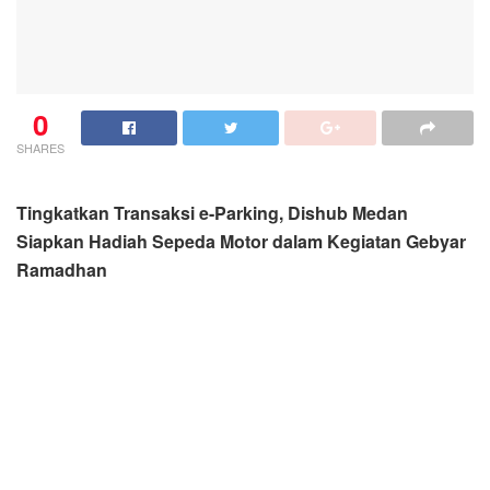
0
SHARES
Tingkatkan Transaksi e-Parking, Dishub Medan
Siapkan Hadiah Sepeda Motor dalam Kegiatan Gebyar
Ramadhan
MEDAN: koranmedan.com
Pemerintah Kota (Pemko) Medan melalui Dinas
Perhubungan (Dishub), meminta masyarakat yang
beraktivitas di Kota Medan untuk menyukseskan