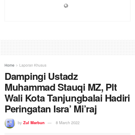
Home
Laporan Khusus
Dampingi Ustadz
Muhammad Stauqi MZ, Plt
Wali Kota Tanjungbalai Hadiri
Peringatan Isra’ Mi’raj
by
Zul Marbun
8 March 2022