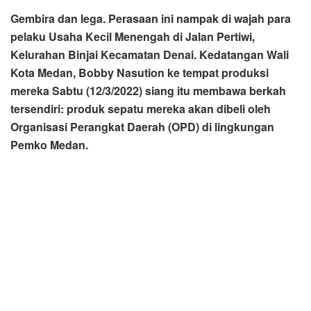
Bobby Nasution mendatangi tempat produksi UMKM yang
terletak tidak jauh dari masjid setengah jam lebih sebelum
masuk waktu Asar. Orang nomor satu Pemko Medan itu
tidak sendirian. Dia sengaja mengajak Kepala Bappeda
Benny Iskandar, Kepala Dinas UKM dan Koperasi Bennny
Iskandar Nasution, Kadis Perdagangan Dammikrot dan
Camat Medan Denai agar dapat memberikan solusi atas
kendala yang dihadapi para pelaku UMKM itu.
Sembari melihat proses pengerjaan sepatu wanita itu,
dalam rangkaian kegiatan Sapa Lingkungan (Saling) itu
Bobby Nasution meminta pelaku UMKM itu terbuka
mengungkapkan permasalahan yang mereka hadapi.
Muslim, salah seorang pelaku UMKM itu, memanfaatkan
kesempatan baik itu. Dia mengatakan, selama ini dalam