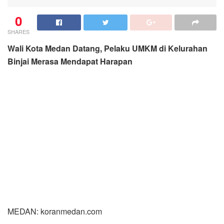
0
SHARES
Wali Kota Medan Datang, Pelaku UMKM di Kelurahan
Binjai Merasa Mendapat Harapan
MEDAN: koranmedan.com
Gembira dan lega. Perasaan ini nampak di wajah para
pelaku Usaha Kecil Menengah di Jalan Pertiwi,
Kelurahan Binjai Kecamatan Denai. Kedatangan Wali
Kota Medan, Bobby Nasution ke tempat produksi
mereka Sabtu (12/3/2022) siang itu membawa berkah
tersendiri: produk sepatu mereka akan dibeli oleh
Organisasi Perangkat Daerah (OPD) di lingkungan
Pemko Medan.