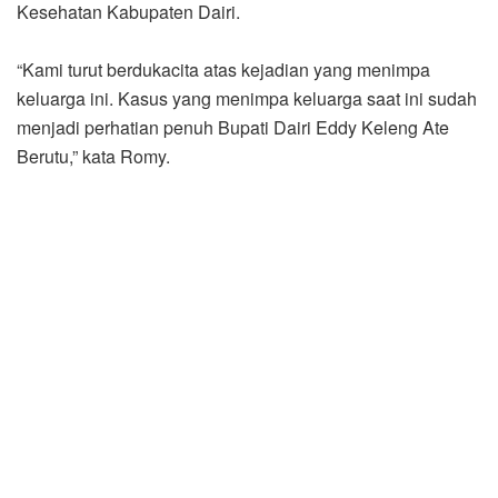
Kesehatan Kabupaten Dairi.
“Kami turut berdukacita atas kejadian yang menimpa
keluarga ini. Kasus yang menimpa keluarga saat ini sudah
menjadi perhatian penuh Bupati Dairi Eddy Keleng Ate
Berutu,” kata Romy.
Harapan kami tetap semangat dalam menjalani kehidupan
ini walaupun keluarga ini sedang berduka. “Bagi suami
dari mendiang agar tetap tabah, lihat anak-anak yang
sudah dikaruniakan Tuhan, jaga dan besarkanlah anak-
anak ini,” pesan Romy.
Sementara keluarga mendiang menyampaikan terimakasih
kepada Pemerintah Kabupaten Dairi yang telah hadir
untuk memberikan kata penghiburan kepada keluarganya.
“Terimakasih atas kehadiran Ibu Bupati, ini bentuk