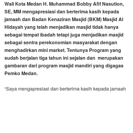
Wali Kota Medan H. Muhammad Bobby Afif Nasution,
SE, MM mengapresiasi dan berterima kasih kepada
jamaah dan Badan Kenaziran Masjid (BKM) Masjid Al
Hidayah yang telah menjadikan masjid tidak hanya
sebagai tempat ibadah tetapi juga menjadikan masjid
sebagai sentra perekonomian masyarakat dengan
menghadirkan mini market. Tentunya Program yang
sudah berjalan tiga tahun ini sejalan dan merupakan
gambaran dari program masjid mandiri yang digagas
Pemko Medan.
“Saya mengapresiasi dan berterima kasih kepada jamaah
dan BKM Masjid Al Hidayah, apa yang sudah dijalankan
selama ini merupakan gambaran dari Program Masjid
Mandiri yang diluncurkan Pemko Medan,” kata Wali Kota
Medan Bobby Nasution ketika melakukan Safari Jumat di
Masjid Al Hidayah Komplek Menteng Indah, Kelurahan