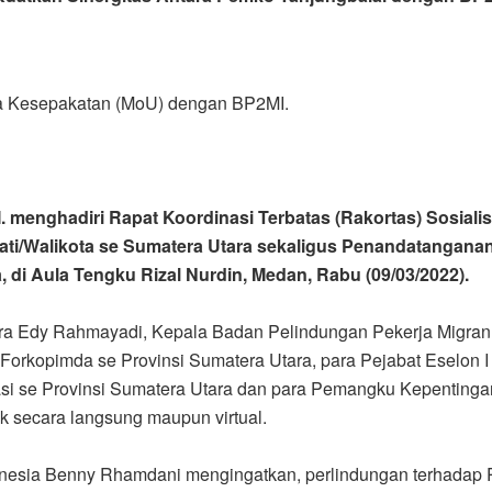
ta Kesepakatan (MoU) dengan BP2MI.
.M. menghadiri Rapat Koordinasi Terbatas (Rakortas) Sosia
pati/Walikota se Sumatera Utara sekaligus Penandatanga
 di Aula Tengku Rizal Nurdin, Medan, Rabu (09/03/2022).
tara Edy Rahmayadi, Kepala Badan Pelindungan Pekerja Migran
Forkopimda se Provinsi Sumatera Utara, para Pejabat Eselon I d
si se Provinsi Sumatera Utara dan para Pemangku Kepentingan 
k secara langsung maupun virtual.
nesia Benny Rhamdani mengingatkan, perlindungan terhadap P