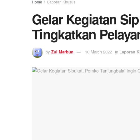
Home
Laporan Khusus
Gelar Kegiatan Si
Tingkatkan Pelay
by
Zul Marbun
10 March 2022
in
Laporan K