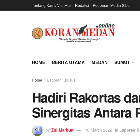
Tentang Kami/ Visi Misi
Redaksi
Pedoman Media Siber
HOME
BERITA UTAMA
MEDAN
SUMUT
Home
Laporan Khusus
Hadiri Rakortas da
Sinergitas Antara
by
Zul Marbun
10 March 2022
in
Laporan K