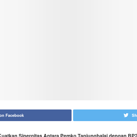
 on Facebook
Sh
n Kuatkan Sinergitas Antara Pemko Tanjungbalai dengan BP