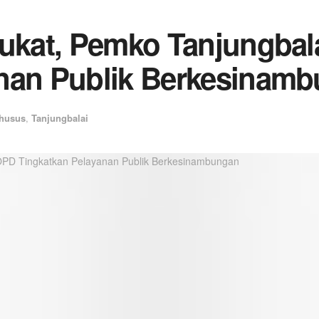
pukat, Pemko Tanjungbal
anan Publik Berkesinam
husus
,
Tanjungbalai