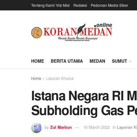
Tentang Kami/ Visi Misi
Redaksi
Pedoman Media Siber
HOME
BERITA UTAMA
MEDAN
SUMUT
Home
Laporan Khusus
Istana Negara RI 
Subholding Gas P
by
Zul Marbun
10 March 2022
in
Laporan K