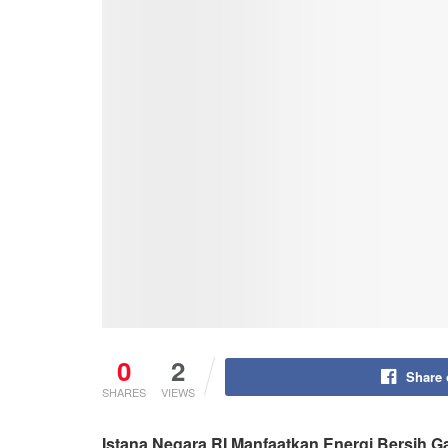
0
2
Share
SHARES
VIEWS
Istana Negara RI Manfaatkan Energi Bersih 