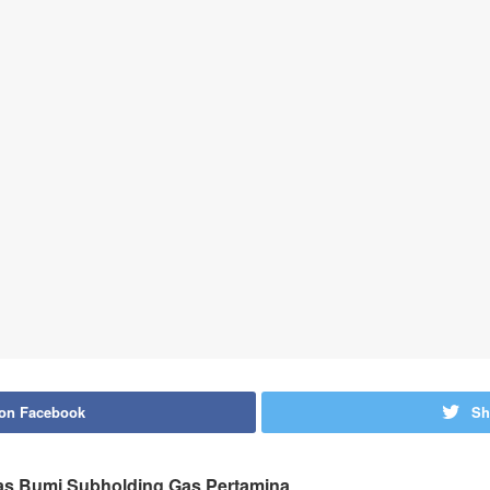
 on Facebook
Sh
Gas Bumi Subholding Gas Pertamina