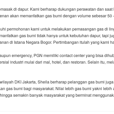
emasak di dapur. Kami berharap dukungan perawatan dan saat 
denan akan memanfatkan gas bumi dengan volume sebesar 50 – 1
uhi permohonan kami untuk melakukan pemasangan gas di lin
anfatkan gas bumi tidak hanya untuk kebutuhan dapur, tapi j
anan di Istana Negara Bogor. Pertimbangan itulah yang kami ha
aupun emergency, PGN memiliki contact center yang bisa dihub
ial industri mulai dari mal, hotel, dan restoran. Selain itu, me
 wilayah DKI Jakarta, Sheila berharap pelanggan gas bumi jug
 gas bumi bagi masyarakat. Nilai lebih gas bumi yakni lebih
 sehingga semakin banyak masyarakat yang berminat menggunakan