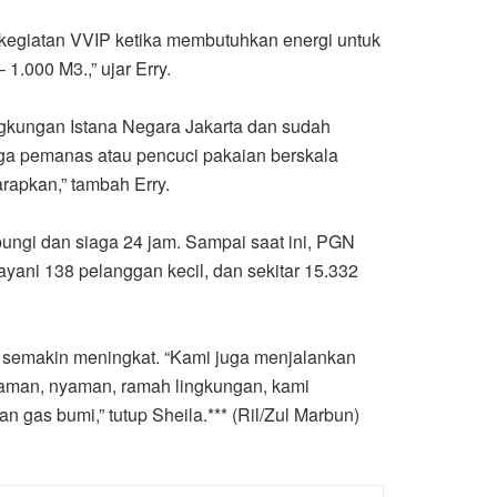
kegiatan VVIP ketika membutuhkan energi untuk
.000 M3.,” ujar Erry.
gkungan Istana Negara Jakarta dan sudah
uga pemanas atau pencuci pakaian berskala
rapkan,” tambah Erry.
ungi dan siaga 24 jam. Sampai saat ini, PGN
layani 138 pelanggan kecil, dan sekitar 15.332
a semakin meningkat. “Kami juga menjalankan
 aman, nyaman, ramah lingkungan, kami
 gas bumi,” tutup Sheila.*** (Ril/Zul Marbun)