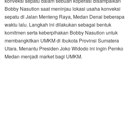
konveksi sepatu dalam sebuah koperasi disampaikan
Bobby Nasution saat meninjau lokasi usaha konveksi
sepatu di Jalan Menteng Raya, Medan Denai beberapa
waktu lalu. Langkah ini dilakukan sebagai bentuk
komitmen serta keberpihakan Bobby Nasution untuk
membangkitkan UMKM di ibukota Provinsi Sumatera
Utara. Menantu Presiden Joko Widodo ini ingin Pemko
Medan menjadi market bagi UMKM.
Setelah tergabung dalam satu wadah koperasi, Bobby
Nasution berharap pelaku UMKM konveksi sepatu dapat
masuk dalam E-Katalog Pemko Medan. Dengan demikian
pengadaan sepatu dinas bagi OPD di lingkungan Pemko
Medan dapat menggunakan produk UMKM.
“Saya harap pengadaan sepatu dinas bagi OPD di
lingkungan Pemko Medan dapat menggunakan produk
UMKM. Untuk itu delapan pelaku usaha konveksi sepatu di