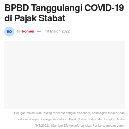
BPBD Tanggulangi COVID-19
di Pajak Stabat
by
komen
10 March 2022
Petugas melakukan testing rapidtest antigen biosensor, pembagian masker dan
vaksinasi kepada warga, di Parkiran Pajak Stabat, Kabupaten Langkat, Rabu
(9/3/2022). (Sumber Diskominfo Langkat For koranmedan.com)