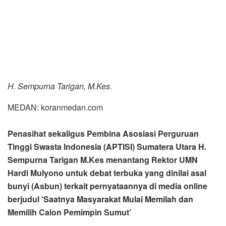
MEDAN: koranmedan.com
Penasihat sekaligus Pembina Asosiasi Perguruan
Tinggi Swasta Indonesia (APTISI) Sumatera Utara H.
Sempurna Tarigan M.Kes menantang Rektor UMN
Hardi Mulyono untuk debat terbuka yang dinilai asal
bunyi (Asbun) terkait pernyataannya di media online
berjudul ‘Saatnya Masyarakat Mulai Memilah dan
Memilih Calon Pemimpin Sumut’
Isi pernyataan Hardi Mulyono tersebut, kata Sempurna
Tarigan pemimpin Akademi Kesehatan Perawat dan
kebidanan di Kabupaten Langkat, Asahan, Provinsi Riau
dan Kalimantan itu sangat subjektif dan hanya sesuai
selera pribadi Hardi Mulyono. Karena itu Sempurna
Tarigan menantang Hardi Mulyono untuk melakukan debat
terbuka sehingga pembicaraan masalah pemimpin Sumut