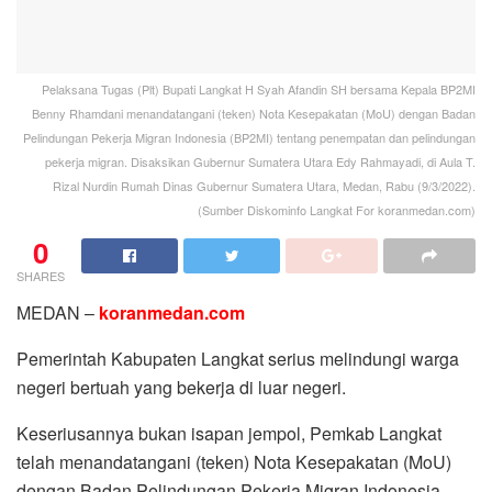
Pelaksana Tugas (Plt) Bupati Langkat H Syah Afandin SH bersama Kepala BP2MI
Benny Rhamdani menandatangani (teken) Nota Kesepakatan (MoU) dengan Badan
Pelindungan Pekerja Migran Indonesia (BP2MI) tentang penempatan dan pelindungan
pekerja migran. Disaksikan Gubernur Sumatera Utara Edy Rahmayadi, di Aula T.
Rizal Nurdin Rumah Dinas Gubernur Sumatera Utara, Medan, Rabu (9/3/2022).
(Sumber Diskominfo Langkat For koranmedan.com)
0
SHARES
MEDAN –
koranmedan.com
Pemerintah Kabupaten Langkat serius melindungi warga
negeri bertuah yang bekerja di luar negeri.
Keseriusannya bukan isapan jempol, Pemkab Langkat
telah menandatangani (teken) Nota Kesepakatan (MoU)
dengan Badan Pelindungan Pekerja Migran Indonesia