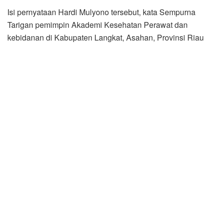
kedepan tidak subjektif seperti pernyataan Hardi Mulyono.
Tantangan debat terbuka tersebut juga didukung H. Hasan
Basri Nasution M.Kes pemimpin Akademi Kesehatan
Perawat dan Kebidanan di 20 tempat di Indonesia yang
juga duduk di Dewan Penasihat dan Pembina APTISI
Sumatera Utara (Sumut).
Dukungan debat terbuka juga disampaikan mantan Ketua
APTISI Sumut tiga periode Dr. H. Bahdin Nur Tanjung, SE,
MM yang juga mantan Rektor UMSU dua periode.
Sebelumnya Hardi Mulyono dalam salah satu media
online menyebutkan, meski penyelenggaraan Pilgubsu
2024 relatif masih lama, tapi saat ini adalah waktu yang
tepat bagi masyarakat Sumatera Utara untuk memulai
memilih dan memilah putra terbaiknya untuk diusung
menjadi Pemimpin Sumut ke depan. Ini dimaksudkan, agar