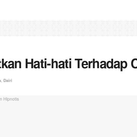
kan Hati-hati Terhadap 
a
,
Dairi