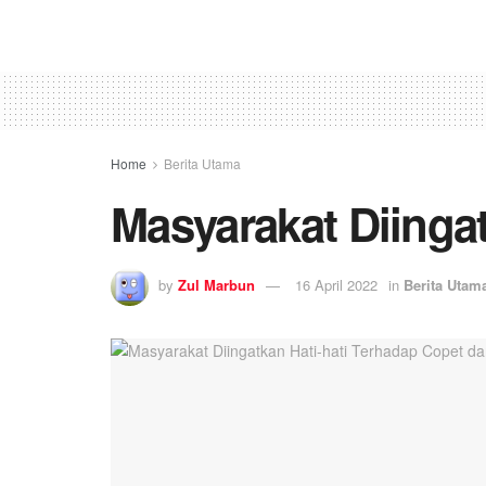
Home
Berita Utama
Masyarakat Diingat
by
Zul Marbun
16 April 2022
in
Berita Utam