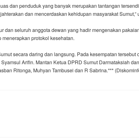
uas dan penduduk yang banyak merupakan tantangan tersendiri.
ejahterakan dan mencerdaskan kehidupan masyarakat Sumut,” u
nur dan seluruh anggota dewan yang hadir mengenakan pakaian
ap menerapkan protokol kesehatan.
umut secara daring dan langsung. Pada kesempatan tersebut
 Syamsul Arifin. Mantan Ketua DPRD Sumut Darmataksiah dan 
asban Ritonga, Muhyan Tambusei dan R Sabrina.*** (Diskomin