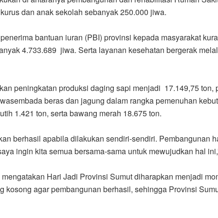
ta kurus dan anak sekolah sebanyak 250.000 jiwa.
 penerima bantuan iuran (PBI) provinsi kepada masyarakat k
anyak 4.733.689 jiwa. Serta layanan kesehatan bergerak melal
ukan peningkatan produksi daging sapi menjadi 17.149,75 ton,
wasembada beras dan jagung dalam rangka pemenuhan kebutu
tih 1.421 ton, serta bawang merah 18.675 ton.
 berhasil apabila dilakukan sendiri-sendiri. Pembangunan haru
saya ingin kita semua bersama-sama untuk mewujudkan hal ini,”
mengatakan Hari Jadi Provinsi Sumut diharapkan menjadi mo
ng kosong agar pembangunan berhasil, sehingga Provinsi Sumu