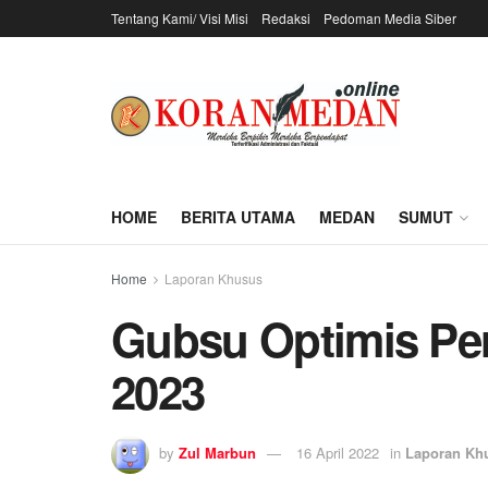
Tentang Kami/ Visi Misi
Redaksi
Pedoman Media Siber
HOME
BERITA UTAMA
MEDAN
SUMUT
Home
Laporan Khusus
Gubsu Optimis Pe
2023
by
Zul Marbun
16 April 2022
in
Laporan Kh