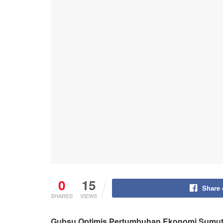
0
15
Share
SHARES
VIEWS
Gubsu Optimis Pertumbuhan Ekonomi Sumut 