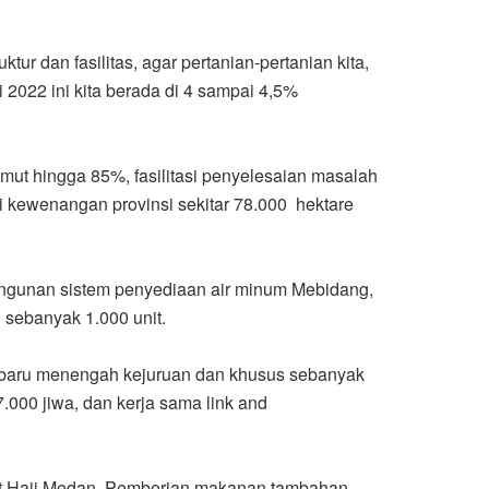
tur dan fasilitas, agar pertanian-pertanian kita,
i 2022 ini kita berada di 4 sampai 4,5%
ut hingga 85%, fasilitasi penyelesaian masalah
i kewenangan provinsi sekitar 78.000 hektare
ngunan sistem penyediaan air minum Mebidang,
 sebanyak 1.000 unit.
h baru menengah kejuruan dan khusus sebanyak
000 jiwa, dan kerja sama link and
kit Haji Medan. Pemberian makanan tambahan