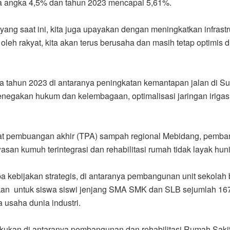
 angka 4,5% dan tahun 2023 mencapai 5,61%.
ang saat ini, kita juga upayakan dengan meningkatkan infrastruk
 oleh rakyat, kita akan terus berusaha dan masih tetap optimis d
ahun 2023 di antaranya peningkatan kemantapan jalan di Sum
enegakan hukum dan kelembagaan, optimalisasi jaringan irigas
at pembuangan akhir (TPA) sampah regional Mebidang, pemba
n kumuh terintegrasi dan rehabilitasi rumah tidak layak huni
 kebijakan strategis, di antaranya pembangunan unit sekola
ikan untuk siswa siswi jenjang SMA SMK dan SLB sejumlah 167.
usaha dunia industri.
ilakukan di antaranya pembangunan dan rehabilitasi Rumah Sa