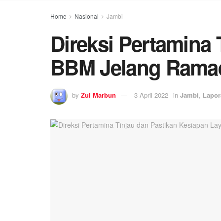
Home
Nasional
Jambi
Direksi Pertamina
BBM Jelang Ramadh
by
Zul Marbun
3 April 2022
in
Jambi
,
Lapor