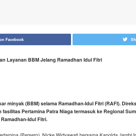
 on Facebook
Sh
pan Layanan BBM Jelang Ramadhan Idul Fitri
r minyak (BBM) selama Ramadhan-Idul Fitri (RAFI). Direksi
fasilitas Pertamina Patra Niaga termasuk ke Regional Su
amadhan-Idul Fitri.
ertamina (Persero), Nicke Widyawati bersama Kapolda Jambi 