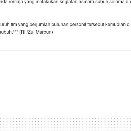
 ada remaja yang melakukan kegiatan asmara subuh selama b
.
ruh tim yang berjumlah puluhan personil tersebut kemudian dib
subuh.*** (Ril/Zul Marbun)