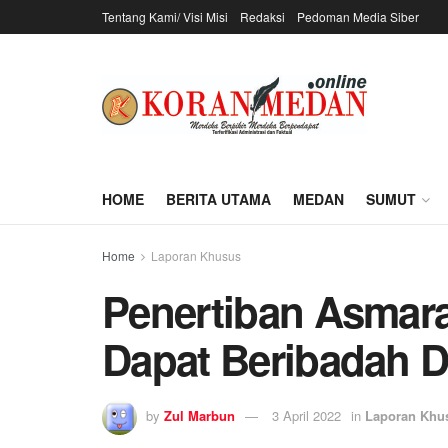
Tentang Kami/ Visi Misi
Redaksi
Pedoman Media Siber
HOME
BERITA UTAMA
MEDAN
SUMUT
Home
Laporan Khusus
Penertiban Asmar
Dapat Beribadah 
by
Zul Marbun
3 April 2022
in
Laporan Khu