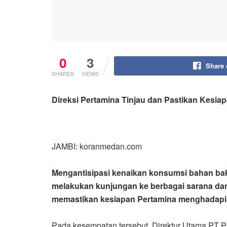
0
3
Share
SHARES
VIEWS
Direksi Pertamina Tinjau dan Pastikan Kesia
JAMBI: koranmedan.com
Mengantisipasi kenaikan konsumsi bahan baka
melakukan kunjungan ke berbagai sarana dan 
memastikan kesiapan Pertamina menghadapi R
Pada kesempatan tersebut, Direktur Utama PT P