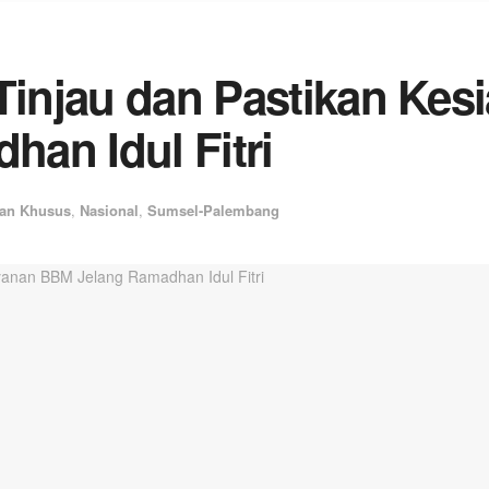
 Tinjau dan Pastikan Ke
an Idul Fitri
an Khusus
,
Nasional
,
Sumsel-Palembang