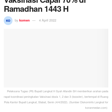
Ramadhan 1443 H
by
komen
4 April 2022
Pelaksana Tugas (Plt) Bupati Langkat H Syah Afandin SH memberikan arahan pada
rapat koordinasi peningkatan Vaksinasi dosis 1, 2 dan 3 (booster), bertempat di Ruang
Pola Kantor Bupati Langkat, Stabat, Senin (4/4/2022). (Sumber Diskominfo Langkat for
koranmedan.com)