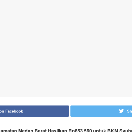
 on Facebook
Sh
amatan Medan Barat Hasilkan Rp653.560 untuk BKM Syuh