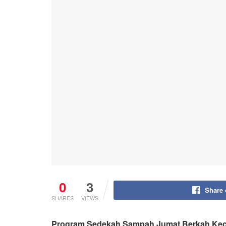
0
3
Share
SHARES
VIEWS
Program Sedekah Sampah Jumat Berkah Kec