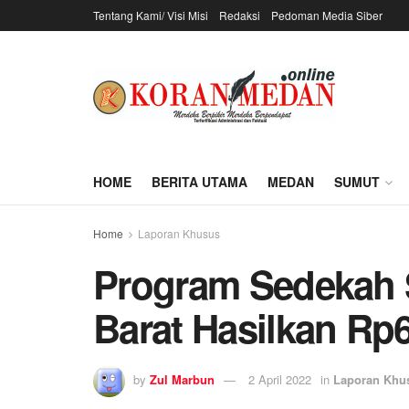
Tentang Kami/ Visi Misi
Redaksi
Pedoman Media Siber
HOME
BERITA UTAMA
MEDAN
SUMUT
Home
Laporan Khusus
Program Sedekah
Barat Hasilkan R
by
Zul Marbun
2 April 2022
in
Laporan Khu