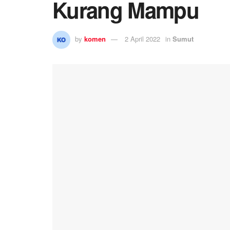
Kurang Mampu
by
komen
2 April 2022
in
Sumut