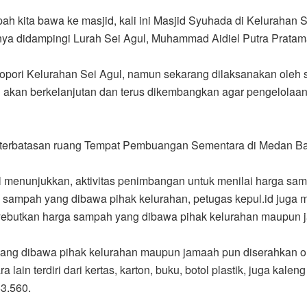
mpah kita bawa ke masjid, kali ini Masjid Syuhada di Kelurahan S
nya didampingi Lurah Sei Agul, Muhammad Aidiel Putra Prata
elopori Kelurahan Sei Agul, namun sekarang dilaksanakan oleh
i akan berkelanjutan dan terus dikembangkan agar pengelolaa
keterbatasan ruang Tempat Pembuangan Sementara di Medan Ba
 menunjukkan, aktivitas penimbangan untuk menilai harga sam
sampah yang dibawa pihak kelurahan, petugas kepul.id juga
nyebutkan harga sampah yang dibawa pihak kelurahan maupun 
 yang dibawa pihak kelurahan maupun jamaah pun diserahkan o
lain terdiri dari kertas, karton, buku, botol plastik, juga kal
3.560.