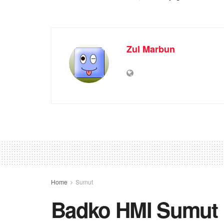
Zul Marbun
Home
Sumut
Badko HMI Sumut I