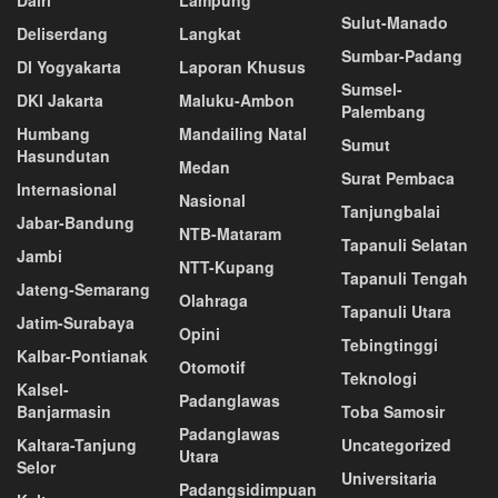
Dairi
Lampung
Sulut-Manado
Deliserdang
Langkat
Sumbar-Padang
DI Yogyakarta
Laporan Khusus
Sumsel-
DKI Jakarta
Maluku-Ambon
Palembang
Humbang
Mandailing Natal
Sumut
Hasundutan
Medan
Surat Pembaca
Internasional
Nasional
Tanjungbalai
Jabar-Bandung
NTB-Mataram
Tapanuli Selatan
Jambi
NTT-Kupang
Tapanuli Tengah
Jateng-Semarang
Olahraga
Tapanuli Utara
Jatim-Surabaya
Opini
Tebingtinggi
Kalbar-Pontianak
Otomotif
Teknologi
Kalsel-
Padanglawas
Banjarmasin
Toba Samosir
Padanglawas
Kaltara-Tanjung
Uncategorized
Utara
Selor
Universitaria
Padangsidimpuan