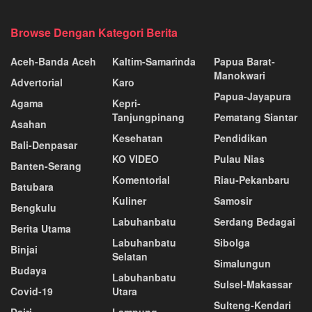
Browse Dengan Kategori Berita
Aceh-Banda Aceh
Kaltim-Samarinda
Papua Barat-
Manokwari
Advertorial
Karo
Papua-Jayapura
Agama
Kepri-
Tanjungpinang
Pematang Siantar
Asahan
Kesehatan
Pendidikan
Bali-Denpasar
KO VIDEO
Pulau Nias
Banten-Serang
Komentorial
Riau-Pekanbaru
Batubara
Kuliner
Samosir
Bengkulu
Labuhanbatu
Serdang Bedagai
Berita Utama
Labuhanbatu
Sibolga
Binjai
Selatan
Simalungun
Budaya
Labuhanbatu
Sulsel-Makassar
Covid-19
Utara
Sulteng-Kendari