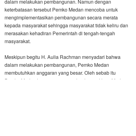
dalam melakukan pembangunan, Pemko Medan
membutuhkan anggaran yang besar. Oleh sebab itu
Pemko Medan berencana mengeluarkan aplikasi Medan
Pay sebagai alat pembayaran digital yang dapat
digunakan oleh masyarakat Kota Medan.
“Aplikasi ini sama persis seperti aplikasi pembayaran
digital lainya. Hanya saja apabila kita menggunakan
aplikasi Medan Pay maka kita akan ikut berkontribusi
membantu pembangunan di Kota Medan,” kata H. Aulia
Rachman.
Nantinya secara bertahap aplikasi ini akan
disosialisasikan kepada seluruh masyarakat Kota Medan
dan diharapkan masyarakat menggunakan aplikasi Medan
Pay tersebut sehingga dapat bersama-sama membangun
Kota Medan serta meningkatkan perekonomian di Kota