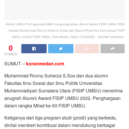
Rektor UMSU Prof Agussani MAP menganugrahkan Alumni Award FISIP UMSU 2022
kepada Muhammad Ronny Suherza S.Sos dari Alumni Prodi Ilmu Komunikasi FISIP
UMSU, di Aula FISIP UMSU, Kota Medan, Rabu (13/4/2022). (Sumber istimewa)
0
SHARES
SUMUT –
koranmedan.com
Muhammad Ronny Suherza S.Sos dan dua alumni
Fakultas Ilmu Sosial dan Ilmu Politik Universitas
Muhammadiyah Sumatera Utara (FISIP UMSU) menerima
anugrah Alumni Award FISIP UMSU 2022. Penghargaan
dalam rangka Milad ke-50 FISIP UMSU.
Ketiganya dari tiga program studi (prodi) yang berbeda,
dinilai memberi kontribusi dalam mendukung berbagai