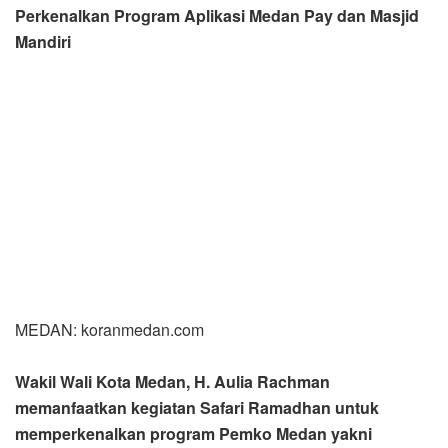
Perkenalkan Program Aplikasi Medan Pay dan Masjid
Mandiri
MEDAN: koranmedan.com
Wakil Wali Kota Medan, H. Aulia Rachman
memanfaatkan kegiatan Safari Ramadhan untuk
memperkenalkan program Pemko Medan yakni
aplikasi Medan Pay dan juga Masjid Mandiri kepada
masyarakat.
Kedua program tersebut diperkenalkan H. Aulia Rachman
ketika mewakili Wali Kota Medan, Bobby Nasution dalam
acara Safari Ramadhan yang digelar di Masjid Al-Ikhlas
jalan Cengkeh, Kec. Medan Tuntungan, Kamis
(14/4/2022).