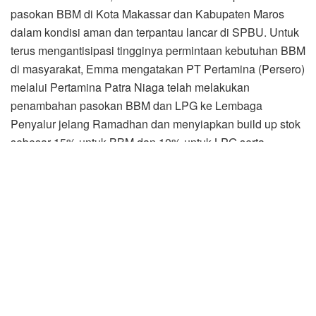
pasokan BBM di Kota Makassar dan Kabupaten Maros
dalam kondisi aman dan terpantau lancar di SPBU. Untuk
terus mengantisipasi tingginya permintaan kebutuhan BBM
di masyarakat, Emma mengatakan PT Pertamina (Persero)
melalui Pertamina Patra Niaga telah melakukan
penambahan pasokan BBM dan LPG ke Lembaga
Penyalur jelang Ramadhan dan menyiapkan build up stok
sebesar 15% untuk BBM dan 10% untuk LPG serta
penambahan layanan tambahan jelang Idul Fitri dengan
membentuk tim Satgas khusus sejak Maret 2022.
Selain itu, untuk memastikan ketersediaan bahan bakar
Solar JBT (Jenis Bahan Bakar Tertentu) atau Subdisi,
Direktur Keuangan PT Pertamina (Persero), Emma Sri
Martini pun mengatakan, Pertamina Patra Niaga telah
melakukan tambahan pasokan di seluruh wilayah secara
bertahap. “Sejak 2 minggu terakhir sebetulnya kondisi