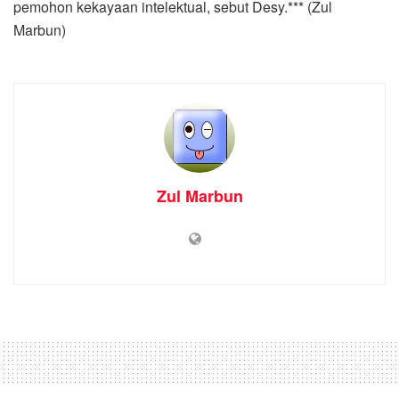
Home
Laporan Khusus
Tim Rekayasa Sosial Inovasi
Tata Kelola Sampah USU
Bersama Tim Pemko Medan
Tinjau Potensi Sampah TPA
Terjun Menjadi “Medan Land