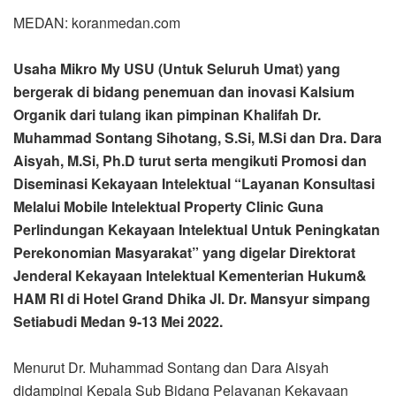
Melalui Mobile Intelektual Property Clinic Guna
Perlindungan Kekayaan Intelektual Untuk Peningkatan
Perekonomian Masyarakat” yang digelar Direktorat
Jenderal Kekayaan Intelektual Kementerian Hukum&
HAM RI di Hotel Grand Dhika Jl. Dr. Mansyur simpang
Setiabudi Medan 9-13 Mei 2022.
Menurut Dr. Muhammad Sontang dan Dara Aisyah
didampingi Kepala Sub Bidang Pelayanan Kekayaan
Intelektual Kementerian Hukum dan HAM RI Sumatera
Utara Desy Anggraeny, SE, MAP, pihaknya tergerak
mengikuti Layanan Konsultasi Kekayaan Intelektual untuk
memperoleh perlindungan secara hukum sejalan Undang-
Undang Nomor 28 Tahun 2014 tentang Hak Cipta.
Inisiatif usaha mikro My USU untuk ikut serta mendaftarkan
hak paten kekayaan intelektual sangat diapresiasi Desy