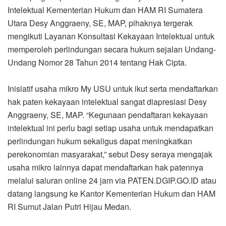
Anggraeny, SE, MAP. “Kegunaan pendaftaran kekayaan
intelektual ini perlu bagi setiap usaha untuk mendapatkan
perlindungan hukum sekaligus dapat meningkatkan
perekonomian masyarakat,” sebut Desy seraya mengajak
usaha mikro lainnya dapat mendaftarkan hak patennya
melalui saluran online 24 jam via PATEN.DGIP.GO.ID atau
datang langsung ke Kantor Kementerian Hukum dan HAM
RI Sumut Jalan Putri Hijau Medan.
Selain urusan pendaftaran Hak Paten, Direktorat Jenderal
Kekayaan Intelektual Kementerian Hukum dan HAM RI
juga melayani urusan Hak Cipta, Rahasia Dagang,
Indikasi Geografis, Desain Industri, Merek dan DTLST
(Desain rancangan peletakan elemen-elemen elektronik
dalam satu sirkuit terpadu).
Informasi dan panduan proses pendaftaran seluruh urusan
kekayaan intelektual tersebut, kata Desy Anggraeny,SE,