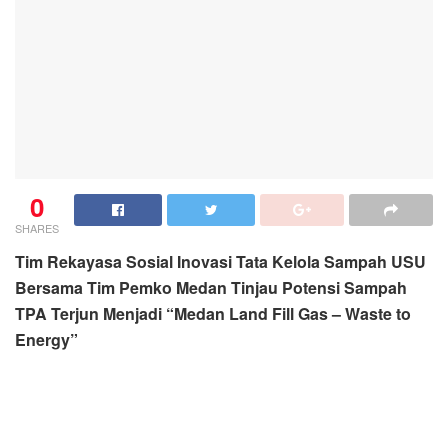
SHARES
Tim Rekayasa Sosial Inovasi Tata Kelola Sampah USU
Bersama Tim Pemko Medan Tinjau Potensi Sampah
TPA Terjun Menjadi “Medan Land Fill Gas – Waste to
Energy”
Tim Rekayasa Sosial Tata Kelola Sampah USU Bersama
Kepala Badan Lingkungan Hidup Pemko Medan
Zulfansyah dan Kepala Dinas Kebersihan dan Pertamanan
Pemko Medan diwakili Kepala Bidang Pengelolaan
Persampahan Baharuddin Harahap beserta staf saat
meninjau potensi energi Sampah TPA Terjun di
Kecamatan Medan Marelan, Rabu (11/5/2022).
MEDAN: koranmedan.com
Tim Rekayasa Sosial (Social Engineering) Tata Kelola