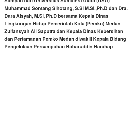
merancang sebagian dari areal seluas 14 hektar tersebut
menjadi Taman Edukasi Sampah integrasi Kebun berbasis
Kaliandra dan Lebah Madu.
“Teknologi yang akan kita terapkan nantinya dapat
menekan laju pemanasan global (global warming) sebagai
efek rumah kaca. Apalagi pengelolaan sampah merupakan
salah satu aksi mitigasi yang berpotensi menurunkan emisi
GRK (Gas Rumah Kaca) dibandingkan jika sampah
tersebut dibiarkan begitu saja. GRK dari pengelolaan
sampah di TPA Terjun Medan Marelan menjadi titik akhir
pengelolaan sampah Kota Medan. Dengan demikian Aksi
Mitigasi yang dilakukan sehubungan dengan emisi GRK
dari sampah TPA Terjun menjadi sangat penting,” sebut
Muhammad Sontang di sela peninjauan.
Lebih jauh menurut Khalifah Dr. Sihotang yang juga