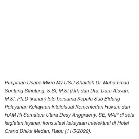
Pimpinan Usaha Mikro My USU Khalifah Dr. Muhammad
Sontang Sihotang, S.Si, M.Si (kiri) dan Dra. Dara Aisyah,
M.Si, Ph.D (kanan) foto bersama Kepala Sub Bidang
Pelayanan Kekayaan Intelektual Kementerian Hukum dan
HAM RI Sumatera Utara Desy Anggraeny, SE, MAP di sela
kegiatan layanan konsultasi kekayaan intelektual di Hotel
Grand Dhika Medan, Rabu (11/5/2022).
MEDAN: koranmedan.com
Usaha Mikro My USU (Untuk Seluruh Umat) yang
bergerak di bidang penemuan dan inovasi Kalsium
Organik dari tulang ikan pimpinan Khalifah Dr.
Muhammad Sontang Sihotang, S.Si, M.Si dan Dra. Dara
Aisyah, M.Si, Ph.D turut serta mengikuti Promosi dan
Diseminasi Kekayaan Intelektual “Layanan Konsultasi