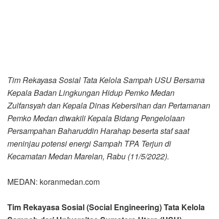
Sampah dari Universitas Sumatera Utara (USU)
Muhammad Sontang Sihotang, S.Si M.Si.,Ph.D dan Dra.
Dara Aisyah, M.Si, Ph.D bersama Kepala Dinas
Lingkungan Hidup Pemerintah Kota (Pemko) Medan
Zulfansyah Ali Saputra dan Kepala Dinas Kebersihan
dan Pertamanan Pemko Medan diwakili Kepala Bidang
Pengelolaan Persampahan Baharuddin Harahap
beserta staf meninjau potensi tata kelola sampah yang
berada di Tempat Pembuangan Akhir (TPA) Sampah
Kelurahan Terjun Kecamatan Medan Marelan, Rabu
(11/5/2022).
Peninjauan dilakukan untuk melihat secara langsung
potensi Sumber Energi Terbarukan (EBT) yang dimiliki
Sampah TPA Terjun untuk dikelola secara lebih baik
melalui Penerapan Teknologi Landfill Gas Sampah
Organik (Metana dan Karbondioksida) berpotensi menjadi
Pembangkit Energi Listrik Sampah (PLTSa), sekaligus