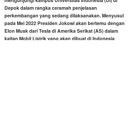
mengunjungi kampus Universitas Indonesia (UI) di
Depok dalam rangka ceramah penjelasan
perkembangan yang sedang dilaksanakan. Menyusul
pada Mei 2022 Presiden Jokowi akan bertemu dengan
Elon Musk dari Tesla di Amerika Serikat (AS) dalam
kaitan Mobil Listrik yang akan dibuat di Indonesia
setelah sebelumnya terlebih dahulu LBP melobynya
April 2022 lalu. Pada ceramah LBP di Kampus UI
Depok dijelaskan, program kerja Jokowi diperkirakan
tahun 2030 baru dapat diselesaikan.
Hal itu dikemukakan pemerhati politik Luhut H.Marbun di
Medan, Jumat (20/5/2022).
Menurut Luhut H. Marbun, hal inilah yang memicu
diperlukan tahun perpanjangan masa jabatan Presiden
Jokowi untuk menuntaskan program kerjanya, hanya saja
terbentur pada masa jabatan RI sesuai konstitusi.