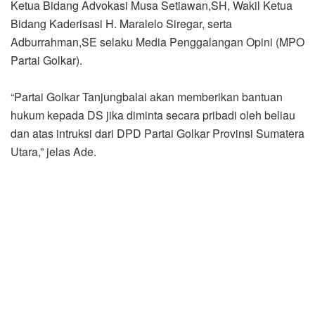
Ketua Bidang Advokasi Musa Setiawan,SH, Wakil Ketua
Bidang Kaderisasi H. Maralelo Siregar, serta
Adburrahman,SE selaku Media Penggalangan Opini (MPO
Partai Golkar).
“Partai Golkar Tanjungbalai akan memberikan bantuan
hukum kepada DS jika diminta secara pribadi oleh beliau
dan atas intruksi dari DPD Partai Golkar Provinsi Sumatera
Utara,” jelas Ade.
Selain menghormati jalannya proses hukum sembari
memberikan advokasi, pihaknya juga mengatakan hingga
saat ini belum menentukan sikap terhadap DS terkait
status beliau selaku pengurus sebagai bentuk menjunjung
tinggi Asas Praduga Tidak Bersalah.
“Dalam hal ini, kami tetap menjunjung tinggi asas praduga