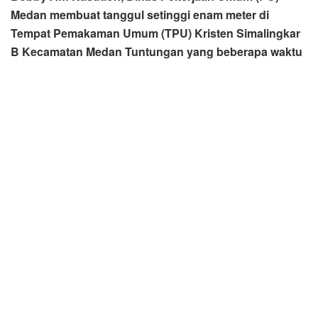
Medan membuat tanggul setinggi enam meter di
Tempat Pemakaman Umum (TPU) Kristen Simalingkar
B Kecamatan Medan Tuntungan yang beberapa waktu
lalu mengalami longsor akibat tergerus arus Sungai
Babura.
Dinas PU melalui UPT Operasional Pemeliharaan Jalan
dan Drainase (OPJD) Medan Selatan menurunkan
sebanyak 12 petugas. Selain menggunakan alat manual
berupa cangkul, sekop, dan jarum bot, Dinas PU juga
menurunkan alat berat berupa eskavator ampibi untuk
memperlancar pekerjaan mengatasi dampak longsor di
pekuburan khusus Covid-19 tersebut.
Para petugas UPT POJD Medan Selatan kemudian
membangun tanggul dengan menggunakan kantong berisi
pasir (sandbag). Tanggul yang dibangun setinggi enam