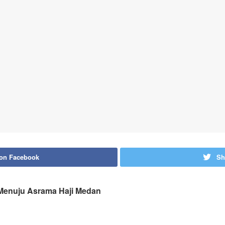
 on Facebook
Sh
 Menuju Asrama Haji Medan