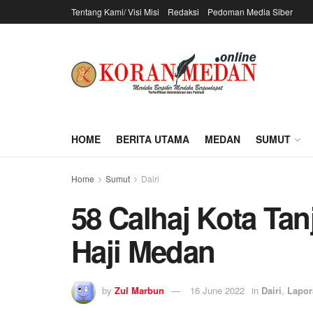
Tentang Kami/ Visi Misi
Redaksi
Pedoman Media Siber
HOME
BERITA UTAMA
MEDAN
SUMUT
Home
Sumut
Dairi
58 Calhaj Kota Ta
Haji Medan
by
Zul Marbun
16 June 2022
in
Dairi
,
Lapor