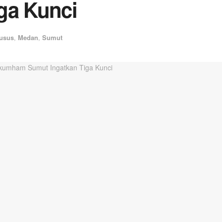
ga Kunci
usus
,
Medan
,
Sumut