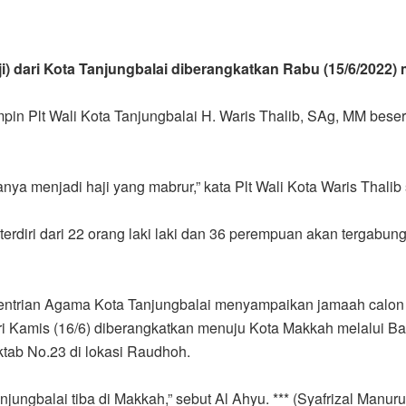
) dari Kota Tanjungbalai diberangkatkan Rabu (15/6/2022)
in Plt Wali Kota Tanjungbalai H. Waris Thalib, SAg, MM bese
a menjadi haji yang mabrur,” kata Plt Wali Kota Waris Thalib
erdiri dari 22 orang laki laki dan 36 perempuan akan tergabun
trian Agama Kota Tanjungbalai menyampaikan jamaah calon ha
ri Kamis (16/6) diberangkatkan menuju Kota Makkah melalui Ba
tab No.23 di lokasi Raudhoh.
njungbalai tiba di Makkah,” sebut Al Ahyu. *** (Syafrizal Manur