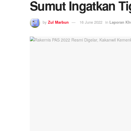
Sumut Ingatkan Ti
by
Zul Marbun
16 June 2022
in
Laporan Kh